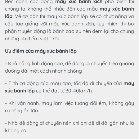
Bên cạnh các dòng
máy xúc bánh xích
phổ biến thì
chúng ta không thể nhắc đến các mẫu
máy xúc bánh
lốp
. Về cơ bản thì máy xúc bánh lốp sẽ có chức năng và
cấu tạo giống với máy xúc bánh xích, tuy nhiên thì bộ
phận truyền động là bánh cao su nên đem lại cho chúng
những ưu điểm vượt trội.
Ưu điểm của máy xúc bánh lốp
- Khả năng linh động cao, dễ dàng di chuyển trên quãng
đường dài một cách nhanh chóng
- Tính cơ động của máy cao, tốc độ di chuyển của
máy
xúc bánh lốp
có thể đạt từ 30-40km/h
- Khi vận hành, máy làm việc tương đối êm, không gây
ra tiếng ồn lớn
- Nhờ dễ dàng di chuyển nên chi phí để di dời gần như là
không có.