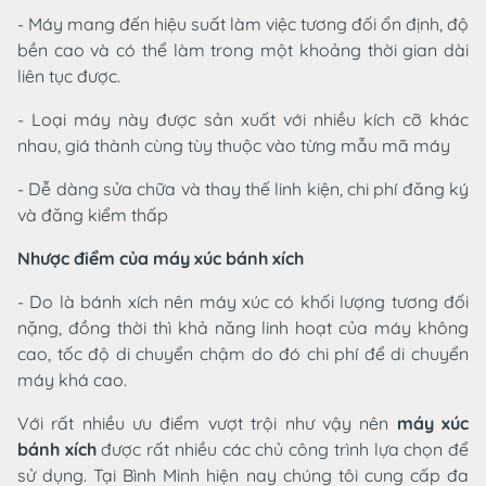
- Máy mang đến hiệu suất làm việc tương đối ổn định, độ
bền cao và có thể làm trong một khoảng thời gian dài
liên tục được.
- Loại máy này được sản xuất với nhiều kích cỡ khác
nhau, giá thành cùng tùy thuộc vào từng mẫu mã máy
- Dễ dàng sửa chữa và thay thế linh kiện, chi phí đăng ký
và đăng kiểm thấp
Nhược điểm của máy xúc bánh xích
- Do là bánh xích nên máy xúc có khối lượng tương đối
nặng, đồng thời thì khả năng linh hoạt của máy không
cao, tốc độ di chuyển chậm do đó chi phí để di chuyển
máy khá cao.
Với rất nhiều ưu điểm vượt trội như vậy nên
máy xúc
bánh xích
được rất nhiều các chủ công trình lựa chọn để
sử dụng. Tại Bình Minh hiện nay chúng tôi cung cấp đa