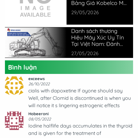
Bảng Giá Kobelco Mới
Nhất
29/05/2026
Danh sách thương
Hiệu Máy Xúc Uy Tín
Tại Việt Nam: Đánh
Giá Thực Tế Từ
27/05/2026
Chuyên Gia
Bình luận
exceews
26/10/2022
cialis with dapoxetine If ayone should say
Well, after Clomid is discontinued is when you
will notice it s lingering estrogenic effects
Hobeeroni
08/05/2022
Iodine halflife days accumulates in the thyroid
and is given for the treatment of