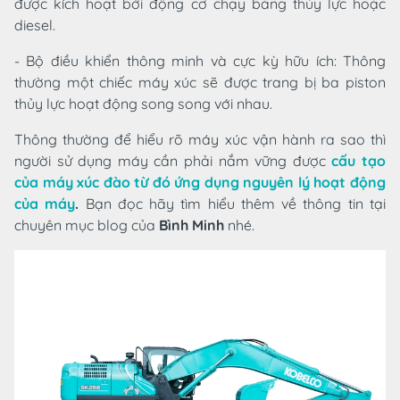
được kích hoạt bởi động cơ chạy bằng thủy lực hoặc
diesel.
- Bộ điều khiển thông minh và cực kỳ hữu ích: Thông
thường một chiếc máy xúc sẽ được trang bị ba piston
thủy lực hoạt động song song với nhau.
Thông thường để hiểu rõ máy xúc vận hành ra sao thì
người sử dụng máy cần phải nắm vững được
cấu tạo
của máy xúc đào từ đó ứng dụng nguyên lý hoạt động
của máy
.
Bạn đọc hãy tìm hiểu thêm về thông tin tại
chuyên mục blog của
Bình Minh
nhé.