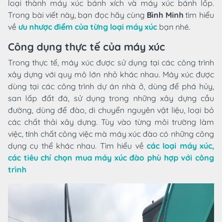
loại thành máy xúc bánh xích và máy xúc bánh lốp.
Trong bài viết này, bạn đọc hãy cùng
Bình Minh
tìm hiểu
về
ưu nhược điểm của từng loại máy xúc
bạn nhé.
Công dụng thực tế của máy xúc
Trong thực tế, máy xúc được sử dụng tại các công trình
xây dựng với quy mô lớn nhỏ khác nhau. Máy xúc được
dùng tại các công trình dự án nhà ở, dùng để phá hủy,
san lấp đất đá, sử dụng trong những xây dựng cầu
đường, dùng để đào, di chuyển nguyên vật liệu, loại bỏ
các chất thải xây dựng. Tùy vào từng môi trường làm
việc, tính chất công việc mà máy xúc đào có những công
dụng cụ thể khác nhau. Tìm hiểu về
các loại máy xúc,
các tiêu chí chọn mua máy xúc đào phù hợp với công
trình