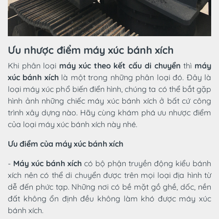
Ưu nhược điểm máy xúc bánh xích
Khi phân loại
máy xúc theo kết cấu di chuyển
thì
máy
xúc bánh xích
là một trong những phân loại đó. Đây là
loại máy xúc phổ biến điển hình, chúng ta có thể bắt gặp
hình ảnh những chiếc máy xúc bánh xích ở bất cứ công
trình xây dựng nào. Hãy cùng khám phá ưu nhược điểm
của loại máy xúc bánh xích này nhé.
Ưu điểm của máy xúc bánh xích
-
Máy xúc bánh xích
có bộ phận truyền động kiểu bánh
xích nên có thể di chuyển được trên mọi loại địa hình từ
dễ đến phức tạp. Những nơi có bề mặt gồ ghề, dốc, nền
đất không ổn định đều không làm khó được máy xúc
bánh xích.