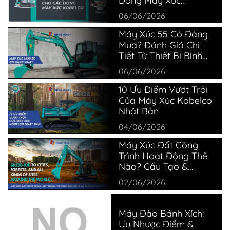
Kobelco
06/06/2026
Máy Xúc 55 Có Đáng
Mua? Đánh Giá Chi
Tiết Từ Thiết Bị Bình
Minh
06/06/2026
10 Ưu Điểm Vượt Trội
Của Máy Xúc Kobelco
Nhật Bản
04/06/2026
Máy Xúc Đất Công
Trình Hoạt Động Thế
Nào? Cấu Tạo &
Nguyên Lý
02/06/2026
Máy Đào Bánh Xích:
Ưu Nhược Điểm &