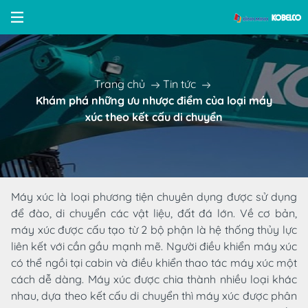
Trang chủ
Tin tức
Khám phá những ưu nhược điểm của loại máy
xúc theo kết cấu di chuyển
Máy xúc là loại phương tiện chuyên dụng được sử dụng
để đào, di chuyển các vật liệu, đất đá lớn. Về cơ bản,
máy xúc được cấu tạo từ 2 bộ phận là hệ thống thủy lực
liên kết với cần gầu mạnh mẽ. Người điều khiển máy xúc
có thể ngồi tại cabin và điều khiển thao tác máy xúc một
cách dễ dàng. Máy xúc được chia thành nhiều loại khác
nhau, dựa theo kết cấu di chuyển thì máy xúc được phân