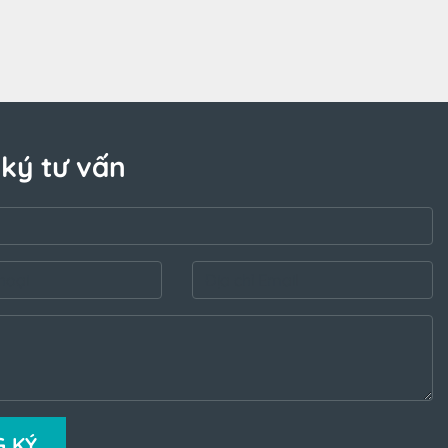
ký tư vấn
 KÝ