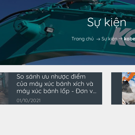
Sự kiện
Trang chủ
Sự kiện
kobe
So sánh ưu nhược điểm
của máy xúc bánh xích và
máy xúc bánh lốp - Đơn vị
cung cấp máy xúc đào
01/10/2021
chất lượng tăng năng xuất
tại Hà Nội