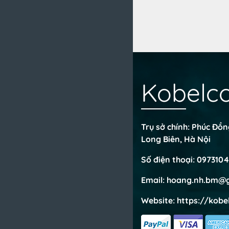
Kobelc
Trụ sở chính: Phúc Đồ
Long Biên, Hà Nội
Số điện thoại:
0973104
Email:
hoang.nh.bm@g
Website:
https://kobe