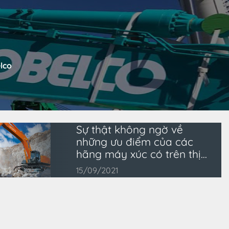
lco
Sự thật không ngờ về
những ưu điểm của các
hãng máy xúc có trên thị
trường hiện nay
15/09/2021