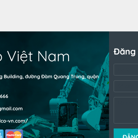
Đăng 
o Việt Nam
ng Building, đường Đàm Quang Trung, quận
666
mail.com
lco-vn.com/
ĐĂNG