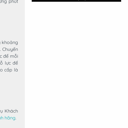
ững phút
g khoảng
n. Chuyến
ực để mỗi
Nỗ lực để
o cấp là
vụ Khách
nh hãng
.