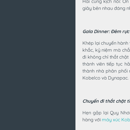
Hài cùng kịch nói: Ơ
giây bên nhau đáng n
Gala Dinner: Đêm rực
Khép lại chuyến hành
khắc, kỷ niệm mà chắc
đi không chỉ thắt chặ
thành viên tiếp tục h
thành nhà phân phối
Kobelco và Dynapac.
Chuyến đi thắt chặt t
Hẹn gặp lại Quy Nhơn
hàng với
máy xúc Kob