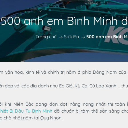
500 anh em Bình Minh d
Trang chủ
Sự kiện
500 anh em Bình Mi
m văn hóa, kinh tế và chính trị nằm ở phía Đông Nam của t
iển đẹp với các địa danh như Eo Gió, Kỳ Co, Cù Lao Xanh … th
ồi khi Miền Bắc đang đón đợt nắng nóng nhất thì toàn
iết Bị Đầu Tư Bình Minh
đã chuẩn bị tâm thế sẵn sàng ch
g chờ nhất năm tại Quy Nhơn.