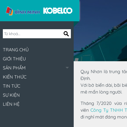
TRANG CHỦ
GIỚI THIỆU
SẢN PHẨM
Quy Nhơn là trung tâ
KIẾN THỨC
Định.
Với bờ biển dài, bãi b
TIN TỨC
mê mẩn lòng người.
SỰ KIỆN
Tháng 7/2020 vừa r
LIÊN HỆ
viên
Công Ty TNHH Th
đi nghỉ mát đáng mon