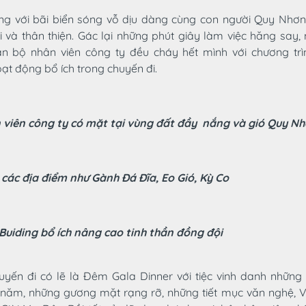
ng với bãi biển sóng vỗ dịu dàng cùng con người Quy Nhơn
và thân thiện. Gác lại những phút giây làm việc hăng say,
àn bộ nhân viên công ty đều cháy hết mình với chương tr
ạt động bổ ích trong chuyến đi.
 viên công ty có mặt tại vùng đất đầy nắng và gió Quy N
các địa điểm như Gành Đá Đĩa, Eo Gió, Kỳ Co
uiding bổ ích nâng cao tinh thần đồng đội
yến đi có lẽ là Đêm Gala Dinner với tiệc vinh danh những
 năm, những gương mặt rạng rỡ, những tiết mục văn nghệ, Vi