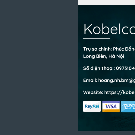
Kobelc
Trụ sở chính: Phúc Đồ
Long Biên, Hà Nội
Số điện thoại:
0973104
Email:
hoang.nh.bm@g
Website:
https://kobe