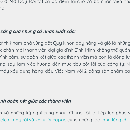
n Giời Mợ Đây Rồi tất cả đã đem lại cho cá bộ nhân viên nh
hớ.
 sáng của những cá nhân xuất sắc!
 trình khám phá vùng đất Quy Nhơn đầy nắng và gió là nhữn
 chắn mỗi thành viên đại gia đình Bình Minh không thể quê
t tình cảm, sự đoàn kết giữa các thành viên mà còn là động l
ăng say làm việc hướng đến mục tiêu cốt lỗi của công ty: 
 máy xây dựng hàng đầu Việt Nam với 2 dòng sản phẩm ca
ình đoàn kết giữa các thành viên
 và những kỳ nghỉ cùng nhau. Chúng tôi lại tiếp tục phục 
elco
,
máy rải và xe lu Dynapac
cùng những loại
phụ tùng chí