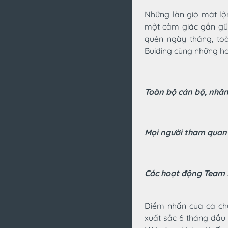
Những làn gió mát lộ
một cảm giác gần gũi 
quên ngày tháng, to
Buiding cùng những ho
Toàn bộ cán bộ, nhân
Mọi người tham quan 
Các hoạt động Team B
Điểm nhấn của cả chu
xuất sắc 6 tháng đầu