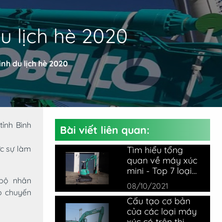
u lịch hè 2020
nh du lịch hè 2020
ỉnh Bình
Bài viết liên quan:
ực sự làm
Tìm hiểu tổng
quan về máy xúc
mini - Top 7 loại
 bộ nhân
máy xúc mini tốt
08/10/2021
nhất thị trường
o chuyến
Cấu tạo cơ bản
của các loại máy
xúc có trên thị