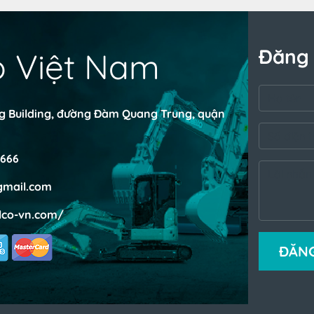
Đăng 
o Việt Nam
ng Building, đường Đàm Quang Trung, quận
666
mail.com
lco-vn.com/
ĐĂNG