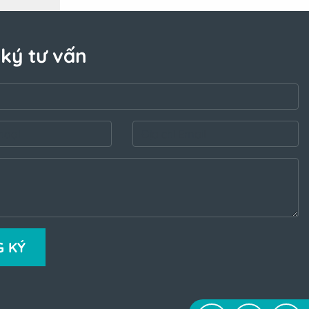
ký tư vấn
 KÝ