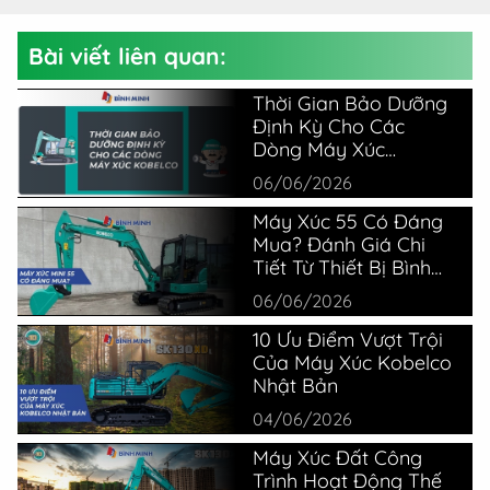
Bài viết liên quan:
Thời Gian Bảo Dưỡng
Định Kỳ Cho Các
Dòng Máy Xúc
Kobelco
06/06/2026
Máy Xúc 55 Có Đáng
Mua? Đánh Giá Chi
Tiết Từ Thiết Bị Bình
Minh
06/06/2026
10 Ưu Điểm Vượt Trội
Của Máy Xúc Kobelco
Nhật Bản
04/06/2026
Máy Xúc Đất Công
Trình Hoạt Động Thế