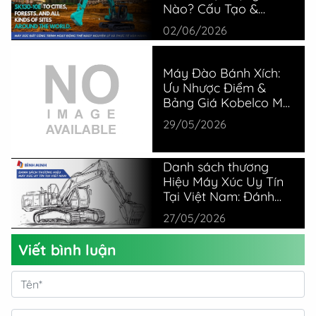
Nào? Cấu Tạo &
Nguyên Lý
02/06/2026
Máy Đào Bánh Xích:
Ưu Nhược Điểm &
Bảng Giá Kobelco Mới
Nhất
29/05/2026
Danh sách thương
Hiệu Máy Xúc Uy Tín
Tại Việt Nam: Đánh
Giá Thực Tế Từ
27/05/2026
Chuyên Gia
Viết bình luận