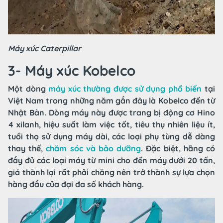
Máy xúc Caterpillar
3- Máy xúc Kobelco
Một dòng
máy xúc thường được sử dụng phổ biến
tại
Việt Nam trong những năm gần đây là Kobelco đến từ
Nhật Bản. Dòng máy này được trang bị động cơ Hino
4 xilanh, hiệu suất làm việc tốt, tiêu thụ nhiên liệu ít,
tuổi thọ sử dụng máy dài, các loại phụ tùng dễ dàng
thay thế,
chăm sóc và bảo dưỡng
. Đặc biệt, hãng có
đầy đủ các loại máy từ mini cho đến máy dưới 20 tấn,
giá thành lại rất phải chăng nên trở thành sự lựa chọn
hàng đầu của đại đa số khách hàng.