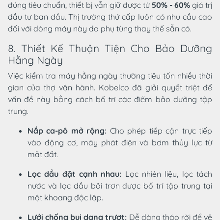
đúng tiêu chuẩn, thiết bị vẫn giữ được từ
50% - 60%
giá trị
đầu tư ban đầu. Thị trường thứ cấp luôn có nhu cầu cao
đối với dòng máy này do phụ tùng thay thế sẵn có.
8. Thiết Kế Thuận Tiện Cho Bảo Dưỡng
Hằng Ngày
Việc kiểm tra máy hằng ngày thường tiêu tốn nhiều thời
gian của thợ vận hành. Kobelco đã giải quyết triệt để
vấn đề này bằng cách bố trí các điểm bảo dưỡng tập
trung.
Nắp ca-pô mở rộng:
Cho phép tiếp cận trực tiếp
vào động cơ, máy phát điện và bơm thủy lực từ
mặt đất.
Lọc dầu đặt cạnh nhau:
Lọc nhiên liệu, lọc tách
nước và lọc dầu bôi trơn được bố trí tập trung tại
một khoang độc lập.
Lưới chống bụi dạng trượt:
Dễ dàng tháo rời để vệ