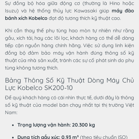
Sự đồng bộ hóa giữa động cơ (thường là Hino hoặc
Isuzu) và hệ thống thủy lực Kawasaki giúp
máy đào
bánh xích Kobelco
đạt độ tương thích kỹ thuật cao.
Khi cần thay thế phụ tùng hao mòn tự nhiên như răng
gầu, xích tải, hay các lõi lọc, khách hàng có thể dễ dàng
tiếp cận nguồn hàng chính hãng. Việc sử dụng linh kiện
đồng bộ đảm bảo máy vận hành đúng thông số kỹ
thuật của nhà sản xuất, tránh các sự cố phát sinh do phụ
tùng không tương thích.
Bảng Thông Số Kỹ Thuật Dòng Máy Chủ
Lực Kobelco SK200-10
Để quý khách hàng có cái nhìn thực tế, dưới đây là thông
số kỹ thuật của model bán chạy nhất tại thị trường Việt
Nam:
Trọng lượng vận hành:
20.300 kg
Dung tích gầu xúc:
0.93 m³
(theo tiêu chuẩn ISO)