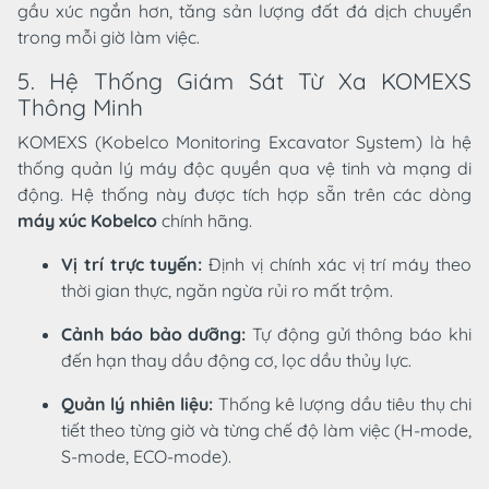
gầu xúc ngắn hơn, tăng sản lượng đất đá dịch chuyển
trong mỗi giờ làm việc.
5. Hệ Thống Giám Sát Từ Xa KOMEXS
Thông Minh
KOMEXS (Kobelco Monitoring Excavator System) là hệ
thống quản lý máy độc quyền qua vệ tinh và mạng di
động. Hệ thống này được tích hợp sẵn trên các dòng
máy xúc Kobelco
chính hãng.
Vị trí trực tuyến:
Định vị chính xác vị trí máy theo
thời gian thực, ngăn ngừa rủi ro mất trộm.
Cảnh báo bảo dưỡng:
Tự động gửi thông báo khi
đến hạn thay dầu động cơ, lọc dầu thủy lực.
Quản lý nhiên liệu:
Thống kê lượng dầu tiêu thụ chi
tiết theo từng giờ và từng chế độ làm việc (H-mode,
S-mode, ECO-mode).