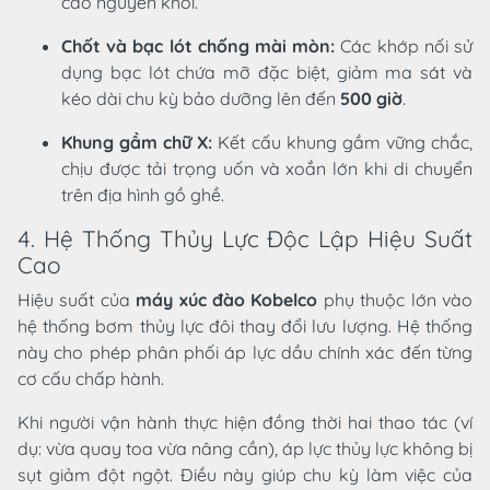
cao nguyên khối.
Chốt và bạc lót chống mài mòn:
Các khớp nối sử
dụng bạc lót chứa mỡ đặc biệt, giảm ma sát và
kéo dài chu kỳ bảo dưỡng lên đến
500 giờ
.
Khung gầm chữ X:
Kết cấu khung gầm vững chắc,
chịu được tải trọng uốn và xoắn lớn khi di chuyển
trên địa hình gồ ghề.
4. Hệ Thống Thủy Lực Độc Lập Hiệu Suất
Cao
Hiệu suất của
máy xúc đào Kobelco
phụ thuộc lớn vào
hệ thống bơm thủy lực đôi thay đổi lưu lượng. Hệ thống
này cho phép phân phối áp lực dầu chính xác đến từng
cơ cấu chấp hành.
Khi người vận hành thực hiện đồng thời hai thao tác (ví
dụ: vừa quay toa vừa nâng cần), áp lực thủy lực không bị
sụt giảm đột ngột. Điều này giúp chu kỳ làm việc của