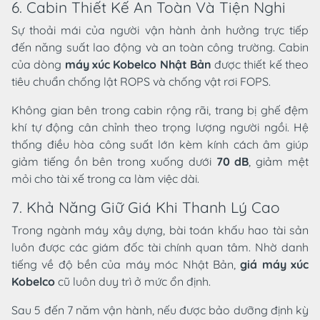
6. Cabin Thiết Kế An Toàn Và Tiện Nghi
Sự thoải mái của người vận hành ảnh hưởng trực tiếp
đến năng suất lao động và an toàn công trường. Cabin
của dòng
máy xúc Kobelco Nhật Bản
được thiết kế theo
tiêu chuẩn chống lật ROPS và chống vật rơi FOPS.
Không gian bên trong cabin rộng rãi, trang bị ghế đệm
khí tự động cân chỉnh theo trọng lượng người ngồi. Hệ
thống điều hòa công suất lớn kèm kính cách âm giúp
giảm tiếng ồn bên trong xuống dưới
70 dB
, giảm mệt
mỏi cho tài xế trong ca làm việc dài.
7. Khả Năng Giữ Giá Khi Thanh Lý Cao
Trong ngành máy xây dựng, bài toán khấu hao tài sản
luôn được các giám đốc tài chính quan tâm. Nhờ danh
tiếng về độ bền của máy móc Nhật Bản,
giá máy xúc
Kobelco
cũ luôn duy trì ở mức ổn định.
Sau 5 đến 7 năm vận hành, nếu được bảo dưỡng định kỳ