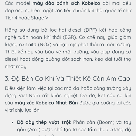
Các model
máy đào bánh xích Kobelco
đời mới đều
đáp ứng nghiêm ngặt các tiêu chuẩn khí thải quốc tế như
Tier 4 hoặc Stage V.
Hãng sử dụng bộ lọc hạt diesel (DPF) kết hợp công
nghệ tuần hoàn khí thải (EGR). Cơ chế này giúp giảm
lượng oxit nitơ (NOx) và hạt mịn phát thải ra môi trường.
Thiết kế này vừa bảo vệ môi trường, vừa giúp động cơ
diesel hoạt động buồng đốt sạch hơn, kéo dài tuổi thọ
nhớt máy.
3. Độ Bền Cơ Khí Và Thiết Kế Cần Am Cao
Điều kiện làm việc tại các mỏ đá hoặc công trường xây
dựng Việt Nam rất khắc nghiệt. Do đó, kết cấu cơ khí
của
máy xúc Kobelco Nhật Bản
được gia cường tại các
vị trí chịu lực lớn.
Độ dày thép vượt trội:
Phần cần (Boom) và tay
gầu (Arm) được chế tạo từ các tấm thép cường độ