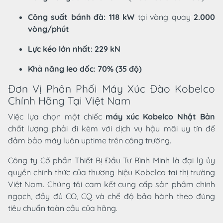
Công suất bánh đà:
118 kW
tại vòng quay
2.000
vòng/phút
Lực kéo lớn nhất:
229 kN
Khả năng leo dốc:
70% (35 độ)
Đơn Vị Phân Phối Máy Xúc Đào Kobelco
Chính Hãng Tại Việt Nam
Việc lựa chọn một chiếc
máy xúc Kobelco Nhật Bản
chất lượng phải đi kèm với dịch vụ hậu mãi uy tín để
đảm bảo máy luôn uptime trên công trường.
Công ty Cổ phần Thiết Bị Đầu Tư Bình Minh là đại lý ủy
quyền chính thức của thương hiệu Kobelco tại thị trường
Việt Nam. Chúng tôi cam kết cung cấp sản phẩm chính
ngạch, đầy đủ CO, CQ và chế độ bảo hành theo đúng
tiêu chuẩn toàn cầu của hãng.