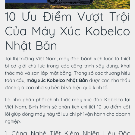
10 Ưu Điểm Vượt Trội
Của Máy Xúc Kobelco
Nhật Bản
Tại thị trường Việt Nam, máy đào bánh xích luôn là thiết
bị cơ giới chủ lực trong các công trình xây dựng, khai
thác mỏ và san lấp mặt bằng. Trong số các thương hiệu
toàn cầu,
máy xúc Kobelco Nhật Bản
được các nhà thầu
đánh giá cao nhờ sự bền bỉ và hiệu quả kinh tế.
Là nhà phân phối chính thức máy xúc đào Kobelco tại
Việt Nam, Bình Minh sẽ phân tích chi tiết 10 ưu điểm cốt
lõi giúp dòng máy này tối ưu chi phí vận hành cho doanh
nghiệp.
1. Công Nghệ Tiết Kiệm Nhiên Liệu Độc