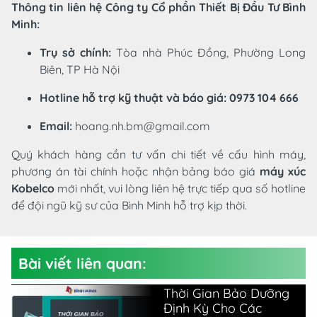
Thông tin liên hệ Công ty Cổ phần Thiết Bị Đầu Tư Bình
Minh:
Trụ sở chính:
Tòa nhà Phúc Đồng, Phường Long
Biên, TP Hà Nội
Hotline hỗ trợ kỹ thuật và báo giá:
0973 104 666
Email:
hoang.nh.bm@gmail.com
Quý khách hàng cần tư vấn chi tiết về cấu hình máy,
phương án tài chính hoặc nhận bảng báo giá
máy xúc
Kobelco
mới nhất, vui lòng liên hệ trực tiếp qua số hotline
để đội ngũ kỹ sư của Bình Minh hỗ trợ kịp thời.
Bài viết liên quan:
Thời Gian Bảo Dưỡng
Định Kỳ Cho Các