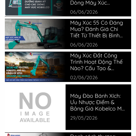
Dòng Máy Xúc
Kobelco
06/06/2026
Máy Xúc 55 Có Đáng
Mua? Đánh Giá Chi
Tiết Từ Thiết Bị Bình
Minh
06/06/2026
Máy Xúc Đất Công
Trình Hoạt Động Thế
Nào? Cấu Tạo &
Nguyên Lý
02/06/2026
Máy Đào Bánh Xích:
Ưu Nhược Điểm &
Bảng Giá Kobelco Mới
Nhất
29/05/2026