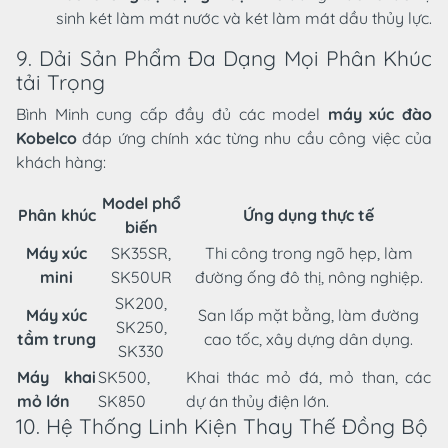
sinh két làm mát nước và két làm mát dầu thủy lực.
9. Dải Sản Phẩm Đa Dạng Mọi Phân Khúc
tải Trọng
Bình Minh cung cấp đầy đủ các model
máy xúc đào
Kobelco
đáp ứng chính xác từng nhu cầu công việc của
khách hàng:
Model phổ
Phân khúc
Ứng dụng thực tế
biến
Máy xúc
SK35SR,
Thi công trong ngõ hẹp, làm
mini
SK50UR
đường ống đô thị, nông nghiệp.
SK200,
Máy xúc
San lấp mặt bằng, làm đường
SK250,
tầm trung
cao tốc, xây dựng dân dụng.
SK330
Máy khai
SK500,
Khai thác mỏ đá, mỏ than, các
mỏ lớn
SK850
dự án thủy điện lớn.
10. Hệ Thống Linh Kiện Thay Thế Đồng Bộ