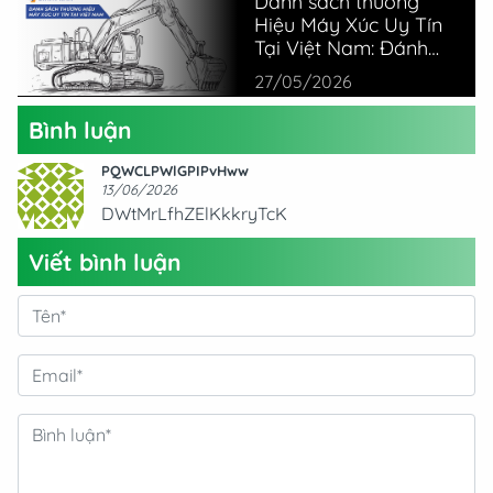
Danh sách thương
Hiệu Máy Xúc Uy Tín
Tại Việt Nam: Đánh
Giá Thực Tế Từ
27/05/2026
Chuyên Gia
Bình luận
PQWCLPWlGPIPvHww
13/06/2026
DWtMrLfhZElKkkryTcK
Viết bình luận