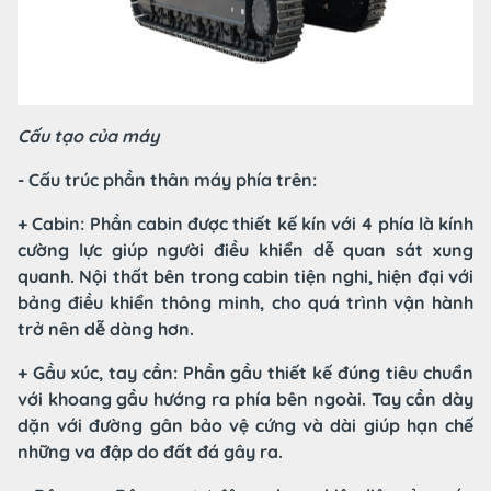
Cấu tạo của máy
- Cấu trúc phần thân máy phía trên:
+ Cabin: Phần cabin được thiết kế kín với 4 phía là kính
cường lực giúp người điều khiển dễ quan sát xung
quanh. Nội thất bên trong cabin tiện nghi, hiện đại với
bảng điều khiển thông minh, cho quá trình vận hành
trở nên dễ dàng hơn.
+ Gầu xúc, tay cần: Phần gầu thiết kế đúng tiêu chuẩn
với khoang gầu hướng ra phía bên ngoài. Tay cần dày
dặn với đường gân bảo vệ cứng và dài giúp hạn chế
những va đập do đất đá gây ra.