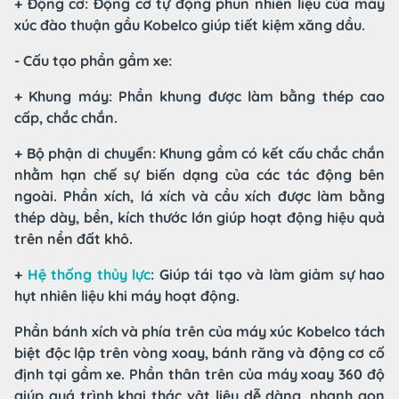
+ Động cơ: Động cơ tự động phun nhiên liệu của máy
xúc đào thuận gầu Kobelco giúp tiết kiệm xăng dầu.
- Cấu tạo phần gầm xe:
+ Khung máy: Phần khung được làm bằng thép cao
cấp, chắc chắn.
+ Bộ phận di chuyển: Khung gầm có kết cấu chắc chắn
nhằm hạn chế sự biến dạng của các tác động bên
ngoài. Phần xích, lá xích và cầu xích được làm bằng
thép dày, bền, kích thước lớn giúp hoạt động hiệu quả
trên nền đất khô.
+
Hệ thống thủy lực
: Giúp tái tạo và làm giảm sự hao
hụt nhiên liệu khi máy hoạt động.
Phần bánh xích và phía trên của máy xúc Kobelco tách
biệt độc lập trên vòng xoay, bánh răng và động cơ cố
định tại gầm xe. Phần thân trên của máy xoay 360 độ
giúp quá trình khai thác vật liệu dễ dàng, nhanh gọn