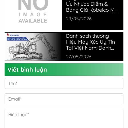
Ưu Nhược Điểm &
Bảng Giá Kobelco Mới
Nhất
29/05/2026
Danh sách thương
Hiệu Máy Xúc Uy Tín
Tại Việt Nam: Đánh
Giá Thực Tế Từ
27/05/2026
Chuyên Gia
Viết bình luận