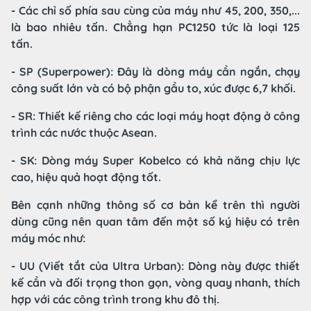
- Các chỉ số phía sau cùng của máy như 45, 200, 350,...
là bao nhiêu tấn. Chẳng hạn PC1250 tức là loại 125
tấn.
- SP (Superpower): Đây là dòng máy cần ngắn, chạy
công suất lớn và có bộ phận gầu to, xúc được 6,7 khối.
- SR: Thiết kế riêng cho các loại máy hoạt động ở công
trình các nước thuộc Asean.
- SK: Dòng máy Super Kobelco có khả năng chịu lực
cao, hiệu quả hoạt động tốt.
Bên cạnh những thông số cơ bản kể trên thì người
dùng cũng nên quan tâm đến một số ký hiệu có trên
máy móc như:
- UU (Viết tắt của Ultra Urban): Dòng này được thiết
kế cần và đối trọng thon gọn, vòng quay nhanh, thích
hợp với các công trình trong khu đô thị.