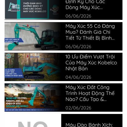
Định Kỳ Cho Các
Dòng Máy Xúc
Kobelco
06/06/2026
Máy Xúc 55 Có Đáng
Mua? Đánh Giá Chi
Tiết Từ Thiết Bị Bình
Minh
06/06/2026
10 Ưu Điểm Vượt Trội
Của Máy Xúc Kobelco
Nhật Bản
04/06/2026
Máy Xúc Đất Công
Trình Hoạt Động Thế
Nào? Cấu Tạo &
Nguyên Lý
02/06/2026
Máy Đào Bánh Xích: