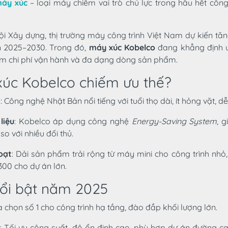
áy xúc
– loại máy chiếm vai trò chủ lực trong hầu hết công
hội Xây dựng, thị trường máy công trình Việt Nam dự kiến tă
n 2025–2030. Trong đó,
máy xúc Kobelco
đang khẳng định ư
kiệm chi phí vận hành và đa dạng dòng sản phẩm.
xúc Kobelco chiếm ưu thế?
i
: Công nghệ Nhật Bản nổi tiếng với tuổi thọ dài, ít hỏng vặt, dễ 
liệu
: Kobelco áp dụng công nghệ
Energy-Saving System
, 
so với nhiều đối thủ.
oạt
: Dải sản phẩm trải rộng từ máy mini cho công trình nhỏ
0 cho dự án lớn.
ổi bật năm 2025
a chọn số 1 cho công trình hạ tầng, đào đắp khối lượng lớn.
R
: Tối ưu công suất, độ ổn định cao, phù hợp dự án đường c