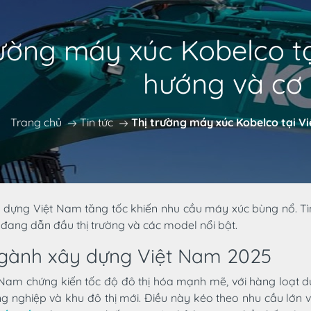
rường máy xúc Kobelco t
hướng và cơ 
Trang chủ
Tin tức
Thị trường máy xúc Kobelco tại V
dựng Việt Nam tăng tốc khiến nhu cầu máy xúc bùng nổ. Tìm
ang dẫn đầu thị trường và các model nổi bật.
gành xây dựng Việt Nam 2025
 Nam chứng kiến tốc độ đô thị hóa mạnh mẽ, với hàng loạt d
g nghiệp và khu đô thị mới. Điều này kéo theo nhu cầu lớn về