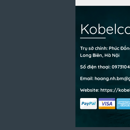
Kobelc
Trụ sở chính: Phúc Đồ
Long Biên, Hà Nội
Số điện thoại:
0973104
Email:
hoang.nh.bm@g
Website:
https://kobe