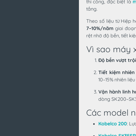
thi công, đặc biệt là
m
tầng.
Theo số liệu từ Hiệp 
7–10%/năm
giai đoạ
rệt nhờ độ bền, tiết 
Vì sao máy 
Độ bền vượt trộ
Tiết kiệm nhiên 
10–15% nhiên liệu 
Vận hành linh h
dòng SK200–SK30
Các model n
Kobelco 200
: Lự
Kobelco SK35S