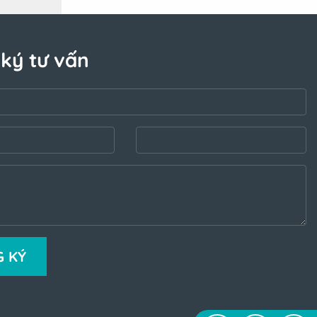
ký tư vấn
 KÝ