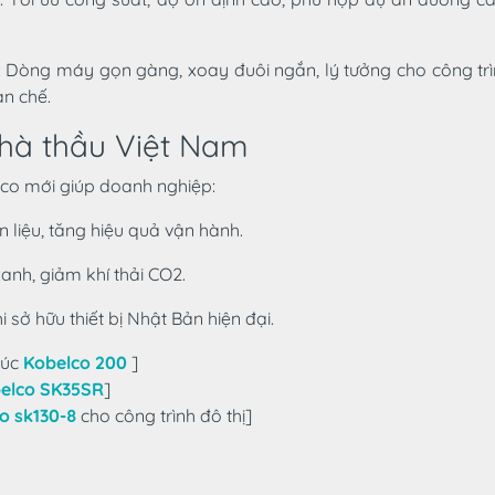
.
: Dòng máy gọn gàng, xoay đuôi ngắn, lý tưởng cho công trì
n chế.
nhà thầu Việt Nam
co mới giúp doanh nghiệp:
n liệu, tăng hiệu quả vận hành.
nh, giảm khí thải CO2.
i sở hữu thiết bị Nhật Bản hiện đại.
xúc
Kobelco 200
]
elco SK35SR
]
o sk130-8
cho công trình đô thị]