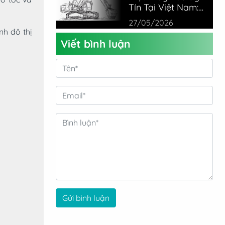
Tín Tại Việt Nam:
Đánh Giá Thực Tế
27/05/2026
Từ Chuyên Gia
nh đô thị
Viết bình luận
Gửi bình luận