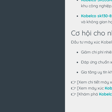
khu công nghiệp
Kobelco sk130-8
và không gian hạ
Cơ hội cho 
Đầu tư máy xúc Kobel
Giảm chi phí nhiê
Đáp ứng chuẩn xa
Gia tăng uy tín kh
👉 [Xem chi tiết máy 
👉 [Xem máy xúc
Kob
👉 [Khám phá
Kobelc