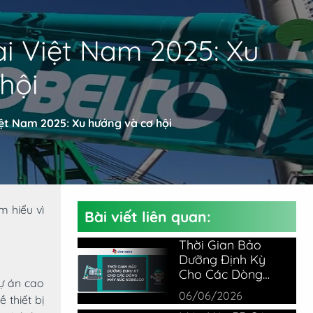
ại Việt Nam 2025: Xu
hội
iệt Nam 2025: Xu hướng và cơ hội
 hiểu vì
Bài viết liên quan:
Thời Gian Bảo
Dưỡng Định Kỳ
Cho Các Dòng
ự án cao
Máy Xúc Kobelco
06/06/2026
 thiết bị