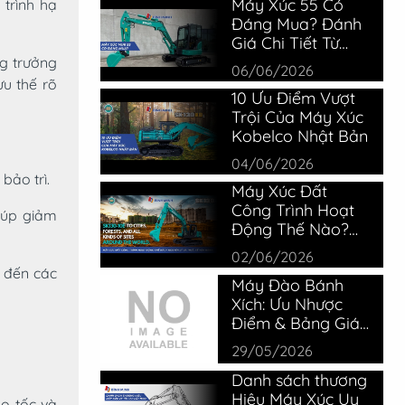
Máy Xúc 55 Có
 trình hạ
Đáng Mua? Đánh
Giá Chi Tiết Từ
Thiết Bị Bình Minh
ng trưởng
06/06/2026
u thế rõ
10 Ưu Điểm Vượt
Trội Của Máy Xúc
Kobelco Nhật Bản
04/06/2026
bảo trì.
Máy Xúc Đất
Công Trình Hoạt
giúp giảm
Động Thế Nào?
Cấu Tạo &
02/06/2026
Nguyên Lý
, đến các
Máy Đào Bánh
Xích: Ưu Nhược
Điểm & Bảng Giá
Kobelco Mới Nhất
29/05/2026
Danh sách thương
Hiệu Máy Xúc Uy
ao tốc và