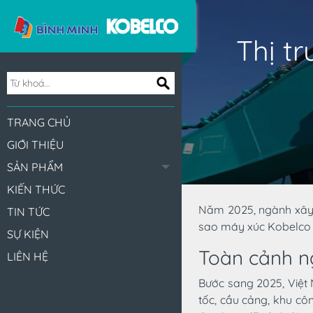
Thị t
TRANG CHỦ
GIỚI THIỆU
SẢN PHẨM
KIẾN THỨC
Năm 2025, ngành xây 
TIN TỨC
sao máy xúc Kobelco đ
SỰ KIỆN
Toàn cảnh n
LIÊN HỆ
Bước sang 2025, Việt
tốc, cầu cảng, khu côn