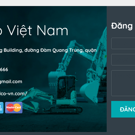
Đăng 
o Việt Nam
ng Building, đường Đàm Quang Trung, quận
666
mail.com
lco-vn.com/
ĐĂNG