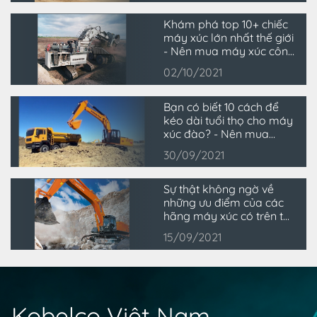
Khám phá top 10+ chiếc
máy xúc lớn nhất thế giới
- Nên mua máy xúc công
trình chất lượng ở đâu?
02/10/2021
Bạn có biết 10 cách để
kéo dài tuổi thọ cho máy
xúc đào? - Nên mua
máy xúc đào tại đâu
30/09/2021
chất lượng?
Sự thật không ngờ về
những ưu điểm của các
hãng máy xúc có trên thị
trường hiện nay
15/09/2021
Kobelco Việt Nam