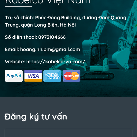
Trụ sở chính: Phúc Đồng Building, đường Đàm Quang
Trung, quận Long Biên, Hà Nội
Số điện thoại:
0973104666
Email:
hoang.nh.bm@gmail.com
Website:
https://kobelco-vn.com/
Đăng ký tư vấn