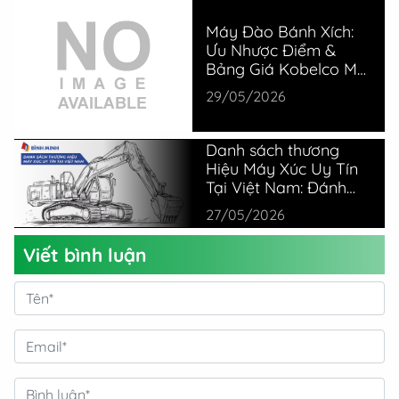
Máy Đào Bánh Xích:
Ưu Nhược Điểm &
Bảng Giá Kobelco Mới
Nhất
29/05/2026
Danh sách thương
Hiệu Máy Xúc Uy Tín
Tại Việt Nam: Đánh
Giá Thực Tế Từ
27/05/2026
Chuyên Gia
Viết bình luận