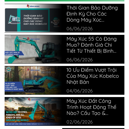
Thời Gian Bảo Dưỡng
Định Kỳ Cho Các
Dòng Máy Xúc
Kobelco
06/06/2026
Máy Xúc 55 Có Đáng
Mua? Đánh Giá Chi
Tiết Từ Thiết Bị Bình
Minh
06/06/2026
10 Ưu Điểm Vượt Trội
Của Máy Xúc Kobelco
Nhật Bản
04/06/2026
Máy Xúc Đất Công
Trình Hoạt Động Thế
Nào? Cấu Tạo &
Nguyên Lý
02/06/2026