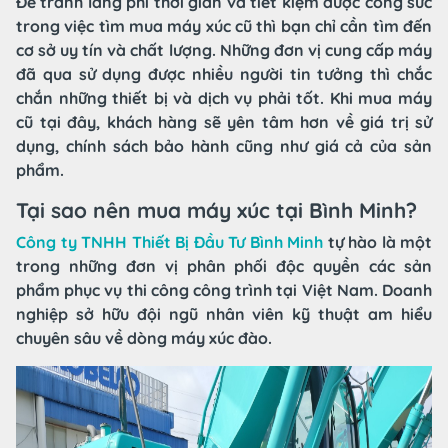
Để tránh lãng phí thời gian và tiết kiệm được công sức
trong việc tìm mua máy xúc cũ thì bạn chỉ cần tìm đến
cơ sở uy tín và chất lượng. Những đơn vị cung cấp máy
đã qua sử dụng được nhiều người tin tưởng thì chắc
chắn những thiết bị và dịch vụ phải tốt. Khi mua máy
cũ tại đây, khách hàng sẽ yên tâm hơn về giá trị sử
dụng, chính sách bảo hành cũng như giá cả của sản
phẩm.
Tại sao nên mua máy xúc tại Bình Minh?
Công ty TNHH Thiết Bị Đầu Tư Bình Minh
tự hào là một
trong những đơn vị phân phối độc quyền các sản
phẩm phục vụ thi công công trình tại Việt Nam. Doanh
nghiệp sở hữu đội ngũ nhân viên kỹ thuật am hiểu
chuyên sâu về dòng máy xúc đào.