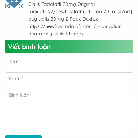
Cialis Tadalafil 20mg Original
[url=https://newfasttadalafil.com/]Cialis[/url]
buy cialis 20mg Z Pack Dcxfux
https://newfasttadalafil.com/ - canadian
pharmacy cialis Pfppgq
Viết bình luận