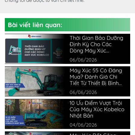
chúng tôi để được tư vấn chi tiết nhé.
Bài viết liên quan:
Thời Gian Bảo Dưỡng
Định Kỳ Cho Các
Dòng Máy Xúc
Kobelco
06/06/2026
Máy Xúc 55 Có Đáng
Mua? Đánh Giá Chi
Tiết Từ Thiết Bị Bình
Minh
06/06/2026
10 Ưu Điểm Vượt Trội
Của Máy Xúc Kobelco
Nhật Bản
04/06/2026