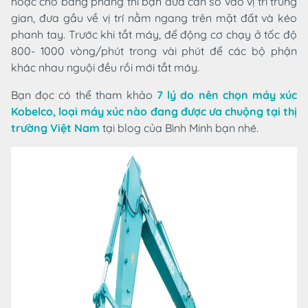
hoặc chỗ bằng phẳng thì bạn đưa cần số vào vị trí trung
gian, đưa gầu về vị trí nằm ngang trên mặt đất và kéo
phanh tay. Trước khi tắt máy, để động cơ chạy ở tốc độ
800- 1000 vòng/phút trong vài phút để các bộ phận
khác nhau nguội đều rồi mới tắt máy.
Bạn đọc có thể tham khảo
7 lý do nên chọn máy xúc
Kobelco, loại máy xúc nào đang được ưa chuộng tại thị
trường Việt Nam
tại blog của Bình Minh bạn nhé.