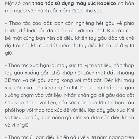
Một số các
thao tác sử dụng máy xúc Kobelco
cơ bản
mà người vận hành cần nắm được như sau:
- Thao tác cào đất: bạn cần nghiêng hết gầu về phía
trước, để lưỡi gầu đào tiếp xúc với mặt đất. Khi cào các
bề mặt cứng bạn nên để điều khiển tay gầu đào về chế
độ trôi nổi, khi cào đất mềm thì tay điều khiển để ở vị trí
giữ.
- Thao tác xúc: bạn lái máy xúc tới vị trí vật liệu, hàn thấp
tay gầu xuống gần chỗ khớp nối cách mặt đất khoảng
313mm và để gầu song xong với mặt đất. Đến khi máy
xúc cách vật liệu khoảng 1m thì tiếp tục hạ thấp tay gầu
xuống chạm vào vật liệu. Nhân chân ga để gầu đào cắt
sâu vào đống vật liệu, nếu sức cản quá lớn thì bạn cần
phối hợp với thao tác xúc để vật liệu lấp đầy gầu xúc. Khi
vật liệu đã đầy, bạn nâng gầu lên và đưa cần điều khiển
về vị trí giữ.
- Thao tác ủi: bạn điều khiển gầu về vị trí nằm ngang trên