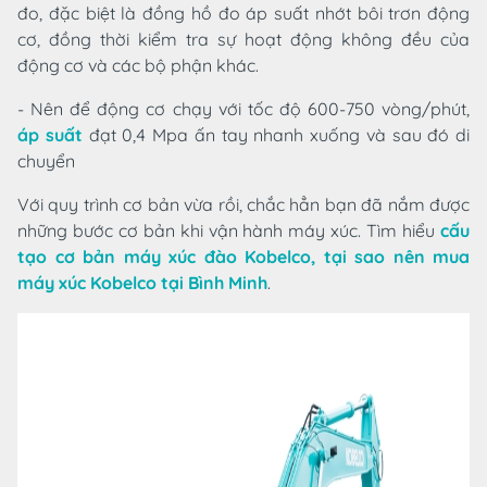
đo, đặc biệt là đồng hồ đo áp suất nhớt bôi trơn động
cơ, đồng thời kiểm tra sự hoạt động không đều của
động cơ và các bộ phận khác.
- Nên để động cơ chạy với tốc độ 600-750 vòng/phút,
áp suất
đạt 0,4 Mpa ấn tay nhanh xuống và sau đó di
chuyển
Với quy trình cơ bản vừa rồi, chắc hẳn bạn đã nắm được
những bước cơ bản khi vận hành máy xúc. Tìm hiểu
cấu
tạo cơ bản máy xúc đào Kobelco, tại sao nên mua
máy xúc Kobelco tại Bình Minh
.