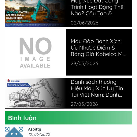
Máy Xúc Đất Công
Trình Hoạt Động Thế
Nào? Cấu Tạo &
Nguyên Lý
02/06/2026
Máy Đào Bánh Xích:
Ưu Nhược Điểm &
Bảng Giá Kobelco Mới
Nhất
29/05/2026
Danh sách thương
Hiệu Máy Xúc Uy Tín
Tại Việt Nam: Đánh
Giá Thực Tế Từ
27/05/2026
Chuyên Gia
Bình luận
Aspitty
10/05/2022