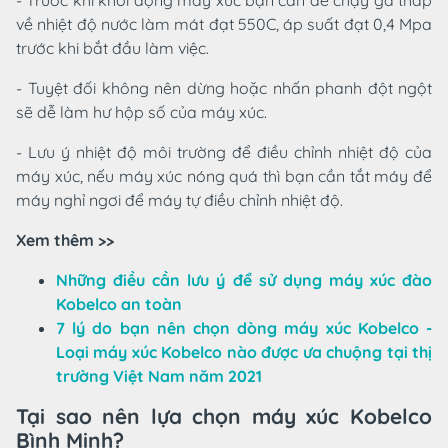
- Trước khi khởi động máy xúc bạn cần để chạy ga thấp
về nhiệt độ nước làm mát đạt 550C, áp suất đạt 0,4 Mpa
trước khi bắt đầu làm việc.
- Tuyệt đối không nên dừng hoặc nhấn phanh đột ngột
sẽ dễ làm hư hộp số của máy xúc.
- Lưu ý nhiệt độ môi trường để điều chỉnh nhiệt độ của
máy xúc, nếu máy xúc nóng quá thì bạn cần tắt máy để
máy nghỉ ngơi để máy tự điều chỉnh nhiệt độ.
Xem thêm >>
Những điều cần lưu ý để sử dụng máy xúc đào
Kobelco an toàn
7 lý do bạn nên chọn dòng máy xúc Kobelco -
Loại máy xúc Kobelco nào được ưa chuộng tại thị
trường Việt Nam năm 2021
Tại sao nên lựa chọn máy xúc Kobelco
Bình Minh?