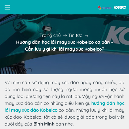
Trang chủ
Tin tức
Hướng dẫn học lái máy xúc Kobelco cơ bản -
Cần lưu ý gì khi lái máy xúc Kobelco?
Với nhu cầu sử dụng máy xúc đào ngày càng nhiều, do
đó mà hiện nay số lượng người mong muốn học sử
dụng loại phương tiện này là rất lớn. Vậy người vận hành
máy xúc đào cần có những điều kiện gì,
hướng dẫn học
lái máy xúc đào Kobelco
cơ bản, những lưu ý khi lái máy
xúc đào Kobelco, tất cả sẽ được giải đáp trong bài viết
dưới đây của
Bình Minh
bạn nhé.