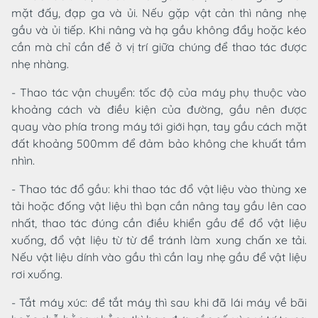
mặt đấy, đạp ga và ủi. Nếu gặp vật cản thì nâng nhẹ
gầu và ủi tiếp. Khi nâng và hạ gầu không đẩy hoặc kéo
cần mà chỉ cần để ở vị trí giữa chúng để thao tác được
nhẹ nhàng.
- Thao tác vận chuyển: tốc độ của máy phụ thuộc vào
khoảng cách và điều kiện của đường, gầu nên được
quay vào phía trong máy tới giới hạn, tay gầu cách mặt
đất khoảng 500mm để đảm bảo không che khuất tầm
nhìn.
- Thao tác đổ gầu: khi thao tác đổ vật liệu vào thùng xe
tải hoặc đống vật liệu thì bạn cần nâng tay gầu lên cao
nhất, thao tác đúng cần điều khiển gầu để đổ vật liệu
xuống, đổ vật liệu từ từ để tránh làm xung chấn xe tải.
Nếu vật liệu dính vào gầu thì cần lay nhẹ gầu để vật liệu
rơi xuống.
- Tắt máy xúc: để tắt máy thì sau khi đã lái máy về bãi