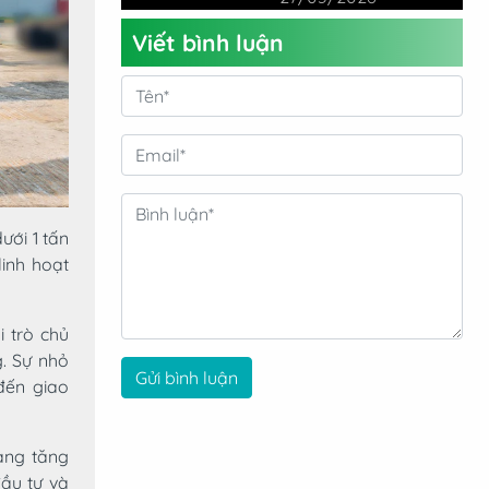
Từ Chuyên Gia
Viết bình luận
ưới 1 tấn
inh hoạt
 trò chủ
. Sự nhỏ
Gửi bình luận
đến giao
ang tăng
đầu tư và