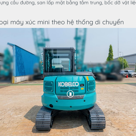
ựng cầu đường, san lấp mặt bằng tầm trung, bốc dỡ vật liệu
loại máy xúc mini theo hệ thống di chuyển