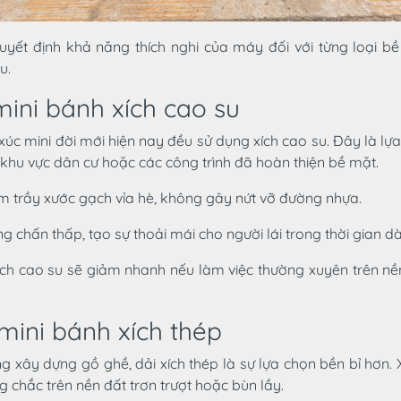
uyết định khả năng thích nghi của máy đối với từng loại bề
u.
mini bánh xích cao su
xúc mini đời mới hiện nay đều sử dụng xích cao su. Đây là lự
g khu vực dân cư hoặc các công trình đã hoàn thiện bề mặt.
àm trầy xước gạch vỉa hè, không gây nứt vỡ đường nhựa.
 chấn thấp, tạo sự thoải mái cho người lái trong thời gian dà
xích cao su sẽ giảm nhanh nếu làm việc thường xuyên trên n
mini bánh xích thép
g xây dựng gồ ghề, dải xích thép là sự lựa chọn bền bỉ hơn. 
 chắc trên nền đất trơn trượt hoặc bùn lầy.