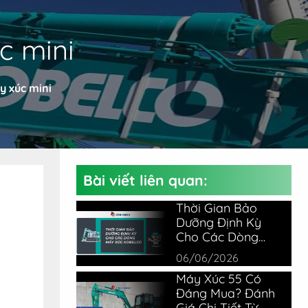
c mini
y xúc mini
Bài viết liên quan:
Thời Gian Bảo
Dưỡng Định Kỳ
Cho Các Dòng
Máy Xúc Kobelco
06/06/2026
Máy Xúc 55 Có
Đáng Mua? Đánh
Giá Chi Tiết Từ