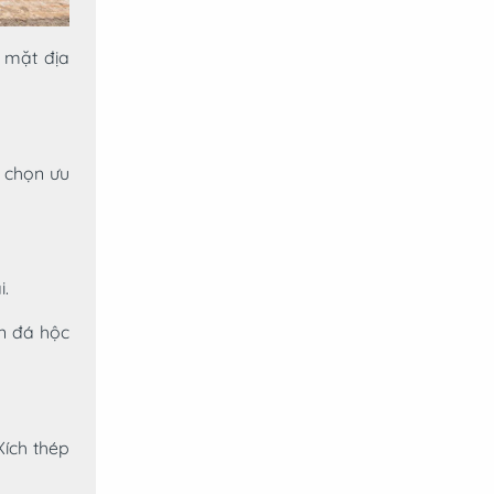
 mặt địa
a chọn ưu
i.
ền đá hộc
Xích thép