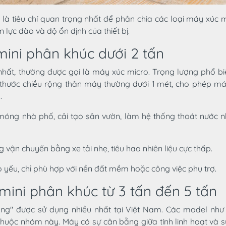
là tiêu chí quan trọng nhất để phân chia các loại máy xúc mi
n lực đào và độ ổn định của thiết bị.
mini phân khúc dưới 2 tấn
nhất, thường được gọi là máy xúc micro. Trọng lượng phổ b
h thước chiều rộng thân máy thường dưới 1 mét, cho phép má
.
óng nhà phố, cải tạo sân vườn, làm hệ thống thoát nước n
 vận chuyển bằng xe tải nhẹ, tiêu hao nhiên liệu cực thấp.
 yếu, chỉ phù hợp với nền đất mềm hoặc công việc phụ trợ.
mini phân khúc từ 3 tấn đến 5 tấn
ng" được sử dụng nhiều nhất tại Việt Nam. Các model nh
huộc nhóm này. Máy có sự cân bằng giữa tính linh hoạt và 