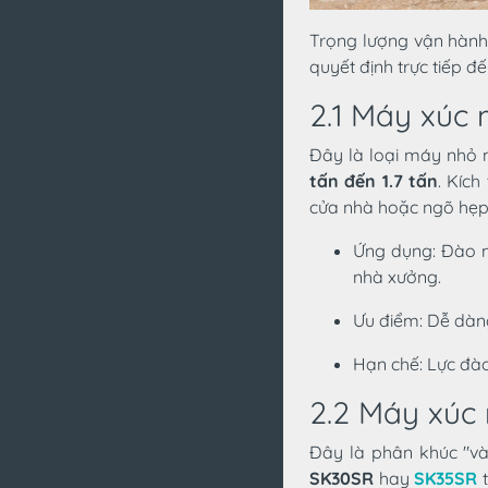
Trọng lượng vận hành 
quyết định trực tiếp đế
2.1 Máy xúc 
Đây là loại máy nhỏ 
tấn đến 1.7 tấn
. Kíc
cửa nhà hoặc ngõ hẹp
Ứng dụng: Đào m
nhà xưởng.
Ưu điểm: Dễ dàng
Hạn chế: Lực đào
2.2 Máy xúc 
Đây là phân khúc "và
SK30SR
hay
SK35SR
t