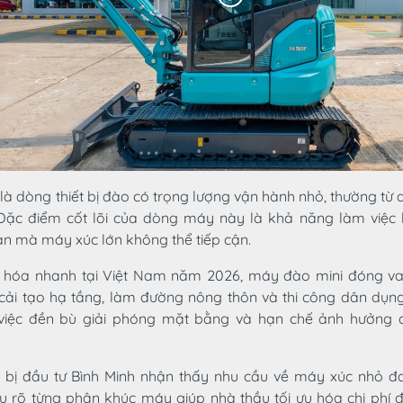
là dòng thiết bị đào có trọng lượng vận hành nhỏ, thường từ d
Đặc điểm cốt lõi của dòng máy này là khả năng làm việc l
n mà máy xúc lớn không thể tiếp cận.
ị hóa nhanh tại Việt Nam năm 2026, máy đào mini đóng vai
 cải tạo hạ tầng, làm đường nông thôn và thi công dân dụng
 việc đền bù giải phóng mặt bằng và hạn chế ảnh hưởng 
t bị đầu tư Bình Minh nhận thấy nhu cầu về máy xúc nhỏ đ
u rõ từng phân khúc máy giúp nhà thầu tối ưu hóa chi phí 