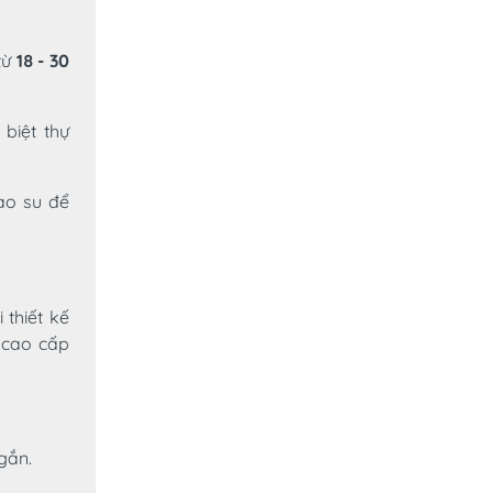
từ
18 - 30
biệt thự
ao su để
 thiết kế
 cao cấp
gắn.