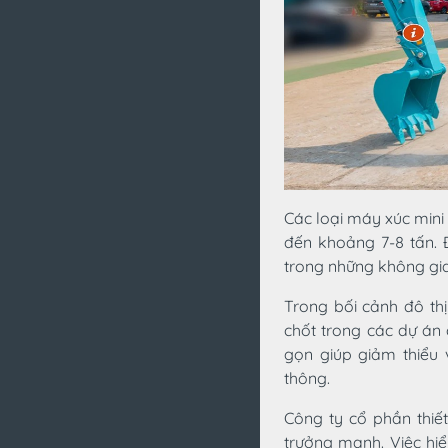
Các loại máy xúc mini 
đến khoảng 7-8 tấn. 
trong những không gia
Trong bối cảnh đô th
chốt trong các dự án
gọn giúp giảm thiểu
thông.
Công ty cổ phần thiế
trưởng mạnh. Việc hiể