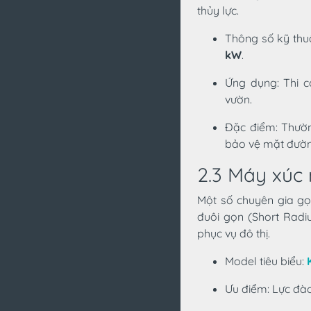
thủy lực.
Thông số kỹ thu
kW
.
Ứng dụng: Thi 
vườn.
Đặc điểm: Thườn
bảo vệ mặt đườn
2.3 Máy xúc 
Một số chuyên gia gọi
đuôi gọn (Short Radi
phục vụ đô thị.
Model tiêu biểu:
Ưu điểm: Lực đà