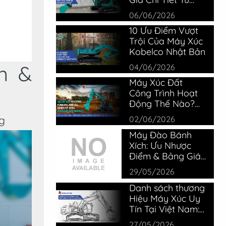
Thiết Bị Bình Minh
06/06/2026
10 Ưu Điểm Vượt
Trội Của Máy Xúc
Kobelco Nhật Bản
n &
04/06/2026
Máy Xúc Đất
Công Trình Hoạt
Động Thế Nào?
Cấu Tạo &
ng
02/06/2026
Nguyên Lý
Máy Đào Bánh
Xích: Ưu Nhược
Điểm & Bảng Giá
Kobelco Mới Nhất
29/05/2026
Danh sách thương
Hiệu Máy Xúc Uy
Tín Tại Việt Nam:
Đánh Giá Thực Tế
27/05/2026