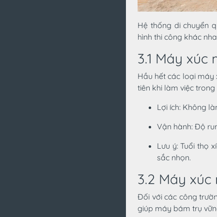
Hệ thống di chuyển q
hình thi công khác nha
3.1 Máy xúc 
Hầu hết các loại máy 
tiên khi làm việc tron
Lợi ích: Không l
Vận hành: Độ rung
Lưu ý: Tuổi thọ 
sắc nhọn.
3.2 Máy xúc 
Đối với các công trườn
giúp máy bám trụ vững