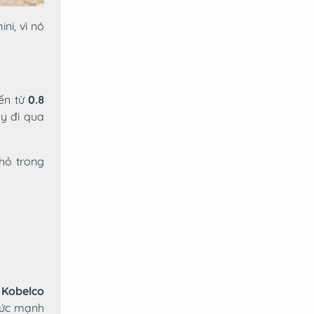
ni, vì nó
iến từ
0.8
y đi qua
hỏ trong
ư
Kobelco
sức mạnh