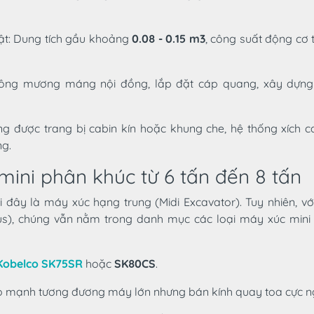
ật: Dung tích gầu khoảng
0.08 - 0.15 m3
, công suất động cơ 
công mương máng nội đồng, lắp đặt cáp quang, xây dựng 
g được trang bị cabin kín hoặc khung che, hệ thống xích c
g.
mini phân khúc từ 6 tấn đến 8 tấn
 đây là máy xúc hạng trung (Midi Excavator). Tuy nhiên, với
us), chúng vẫn nằm trong danh mục các loại máy xúc mini
Kobelco SK75SR
hoặc
SK80CS
.
o mạnh tương đương máy lớn nhưng bán kính quay toa cực n