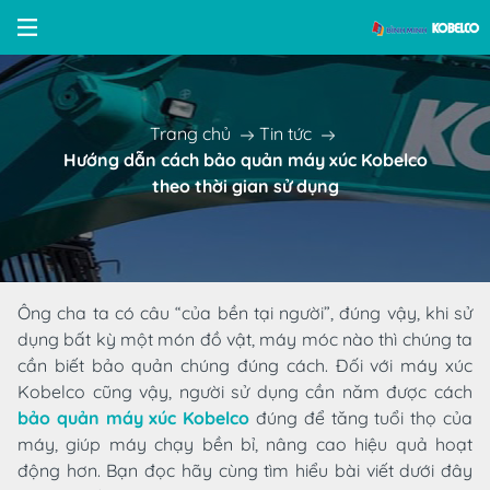
Trang chủ
Tin tức
Hướng dẫn cách bảo quản máy xúc Kobelco
theo thời gian sử dụng
Ông cha ta có câu “của bền tại người”, đúng vậy, khi sử
dụng bất kỳ một món đồ vật, máy móc nào thì chúng ta
cần biết bảo quản chúng đúng cách. Đối với máy xúc
Kobelco cũng vậy, người sử dụng cần năm được cách
bảo quản máy xúc Kobelco
đúng để tăng tuổi thọ của
máy, giúp máy chạy bền bỉ, nâng cao hiệu quả hoạt
động hơn. Bạn đọc hãy cùng tìm hiểu bài viết dưới đây