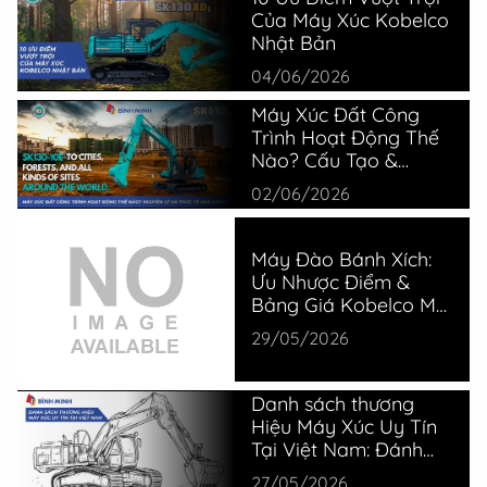
Của Máy Xúc Kobelco
Nhật Bản
04/06/2026
Máy Xúc Đất Công
Trình Hoạt Động Thế
Nào? Cấu Tạo &
Nguyên Lý
02/06/2026
Máy Đào Bánh Xích:
Ưu Nhược Điểm &
Bảng Giá Kobelco Mới
Nhất
29/05/2026
Danh sách thương
Hiệu Máy Xúc Uy Tín
Tại Việt Nam: Đánh
Giá Thực Tế Từ
27/05/2026