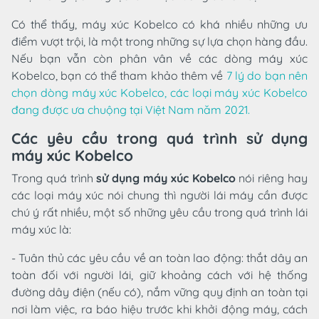
Có thể thấy, máy xúc Kobelco có khá nhiều những ưu
điểm vượt trội, là một trong những sự lựa chọn hàng đầu.
Nếu bạn vẫn còn phân vân về các dòng máy xúc
Kobelco, bạn có thể tham khảo thêm về
7 lý do bạn nên
chọn dòng máy xúc Kobelco, các loại máy xúc Kobelco
đang được ưa chuộng tại Việt Nam năm 2021.
Các yêu cầu trong quá trình sử dụng
máy xúc Kobelco
Trong quá trình
sử dụng máy xúc Kobelco
nói riêng hay
các loại máy xúc nói chung thì người lái máy cần được
chú ý rất nhiều, một số những yêu cầu trong quá trình lái
máy xúc là:
- Tuân thủ các yêu cầu về an toàn lao động: thắt dây an
toàn đối với người lái, giữ khoảng cách với hệ thống
đường dây điện (nếu có), nắm vững quy định an toàn tại
nơi làm việc, ra báo hiệu trước khi khởi động máy, cách