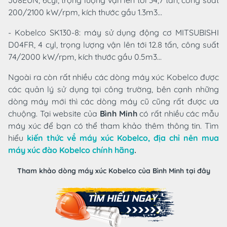
J08EUN, 6cyl, trọng lượng vận lên tới 34,7 tấn, công suất
200/2100 kW/rpm, kích thước gầu 1.3m3…
- Kobelco SK130-8: máy sử dụng động cơ MITSUBISHI
D04FR, 4 cyl, trọng lượng vận lên tới 12.8 tấn, công suất
74/2000 kW/rpm, kích thước gầu 0.5m3…
Ngoài ra còn rất nhiều các dòng máy xúc Kobelco được
các quản lý sử dụng tại công trường, bên cạnh những
dòng máy mới thì các dòng máy cũ cũng rất được ưa
chuộng. Tại website của
Bình Minh
có rất nhiều các mẫu
máy xúc để bạn có thể tham khảo thêm thông tin. Tìm
hiểu
kiến thức về máy xúc Kobelco, địa chỉ nên mua
máy xúc đào Kobelco chính hãng
.
Tham khảo dòng máy xúc Kobelco của Bình Minh tại đây