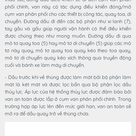
phối chính, van này có tác dụng điều khiển đóng/mở
cụm van phân phối cho các thiết bị công tác, quay toa, di
chuyển. Đường dầu đi đến các bộ phận như xi lanh (7),
tay gầu và gầu giúp người vận hành có thể điều khiển
được chúng theo như mong muốn. Đường dầu đi qua
mô tơ quay toa (5) hay mô tơ di chuyển (5) giúp các mô
tơ này quay, mô tơ quay toa quay kéo theo toa quay,
mô tơ di chuyển quay kéo xích thông qua truyền động
cuối và bánh xe làm máy di chuyển.
- Dầu trước khi về thùng được làm mát bởi bộ phận làm
mát là két mát và được lọc bẩn qua bộ phận lọc dầu
thủy lực. Áp lực của hệ thống thủy lực được đảm bảo bởi
van an toàn được lắp ở cụm van phân phối chính. Trong
trường hợp áp lực lên đến mức giới hạn, van an toàn sẽ
mở ra để dầu quay trở về thùng chứa.