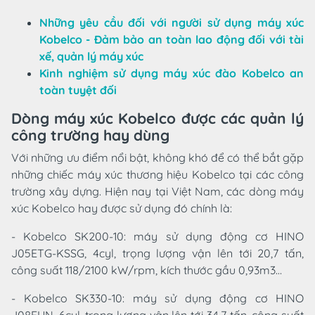
Những yêu cầu đối với người sử dụng máy xúc
Kobelco - Đảm bảo an toàn lao động đối với tài
xế, quản lý máy xúc
Kinh nghiệm sử dụng máy xúc đào Kobelco an
toàn tuyệt đối
Dòng máy xúc Kobelco được các quản lý
công trường hay dùng
Với những ưu điểm nổi bật, không khó để có thể bắt gặp
những chiếc máy xúc thương hiệu Kobelco tại các công
trường xây dựng. Hiện nay tại Việt Nam, các dòng máy
xúc Kobelco hay được sử dụng đó chính là:
- Kobelco SK200-10: máy sử dụng động cơ HINO
J05ETG-KSSG, 4cyl, trọng lượng vận lên tới 20,7 tấn,
công suất 118/2100 kW/rpm, kích thước gầu 0,93m3…
- Kobelco SK330-10: máy sử dụng động cơ HINO