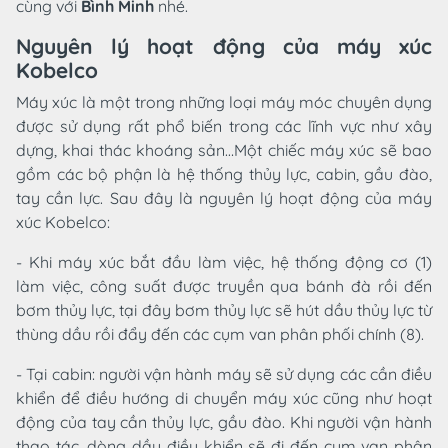
cùng với
Bình Minh
nhé.
Nguyên lý hoạt động của máy xúc
Kobelco
Máy xúc là một trong những loại máy móc chuyên dụng
được sử dụng rất phổ biến trong các lĩnh vực như xây
dựng, khai thác khoáng sản…Một chiếc máy xúc sẽ bao
gồm các bộ phận là hệ thống thủy lực, cabin, gầu đào,
tay cần lực. Sau đây là nguyên lý hoạt động của máy
xúc Kobelco:
- Khi máy xúc bắt đầu làm việc, hệ thống động cơ (1)
làm việc, công suất được truyền qua bánh đà rồi đến
bơm thủy lực, tại đây bơm thủy lực sẽ hút dầu thủy lực từ
thùng dầu rồi đẩy đến các cụm van phân phối chính (8).
- Tại cabin: người vận hành máy sẽ sử dụng các cần điều
khiển để điều hướng di chuyển máy xúc cũng như hoạt
động của tay cần thủy lực, gầu đào. Khi người vận hành
thao tác, dòng dầu điều khiển sẽ đi đến cụm van phân