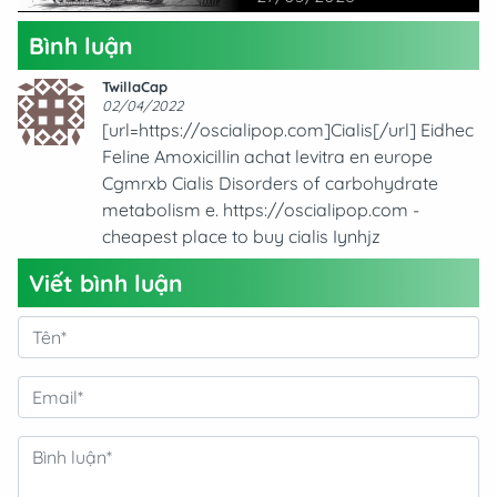
Chuyên Gia
Bình luận
TwillaCap
02/04/2022
[url=https://oscialipop.com]Cialis[/url] Eidhec
Feline Amoxicillin achat levitra en europe
Cgmrxb Cialis Disorders of carbohydrate
metabolism e. https://oscialipop.com -
cheapest place to buy cialis Iynhjz
Viết bình luận