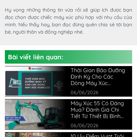
Hy vọng những thông tin vừa rồi sẽ giúp ích được bạn
đọc chọn được chiếc máy xúc phù hợp với nhu cầu của
mình. Nếu thấy hay, bạn đọc đừng quên chia sẻ tới bạn
bè, người thân và đồng nghiệp nhé.
Bài viết liên quan:
Thời Gian Bảo Dưỡng
Định Kỳ Cho Các
Dòng Máy Xúc
Kobelco
06/06/2026
Máy Xúc 55 Có Đáng
Mua? Đánh Giá Chi
Tiết Từ Thiết Bị Bình
Minh
06/06/2026
10 Ưu Điểm Vượt Trội