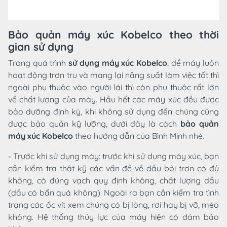
Bảo quản máy xúc Kobelco theo thời
gian sử dụng
Trong quá trình
sử dụng máy xúc Kobelco
, để máy luôn
hoạt động trơn tru và mang lại năng suất làm việc tốt thì
ngoài phụ thuộc vào người lái thì còn phụ thuộc rất lớn
về chất lượng của máy. Hầu hết các máy xúc đều được
bảo dưỡng định kỳ, khi không sử dụng đến chúng cũng
được bảo quản kỹ lưỡng, dưới đây là cách
bảo quản
máy xúc Kobelco
theo hướng dẫn của Bình Minh nhé.
- Trước khi sử dụng máy: trước khi sử dụng máy xúc, bạn
cần kiểm tra thật kỹ các vấn đề về dầu bôi trơn có đủ
không, có đúng vạch quy định không, chất lượng dầu
(dầu có bẩn quá không). Ngoài ra bạn cần kiểm tra tình
trạng các ốc vít xem chúng có bị lỏng, rơi hay bị vỡ, méo
không. Hệ thống thủy lực của máy hiện có đảm bảo