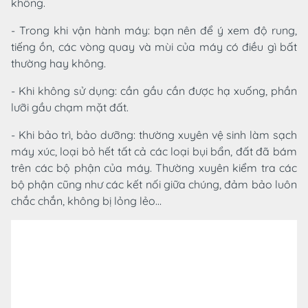
không.
- Trong khi vận hành máy: bạn nên để ý xem độ rung,
tiếng ồn, các vòng quay và mùi của máy có điều gì bất
thường hay không.
- Khi không sử dụng: cần gầu cần được hạ xuống, phần
lưỡi gầu chạm mặt đất.
- Khi bảo trì, bảo dưỡng: thường xuyên vệ sinh làm sạch
máy xúc, loại bỏ hết tất cả các loại bụi bẩn, đất đã bám
trên các bộ phận của máy. Thường xuyên kiểm tra các
bộ phận cũng như các kết nối giữa chúng, đảm bảo luôn
chắc chắn, không bị lỏng lẻo…