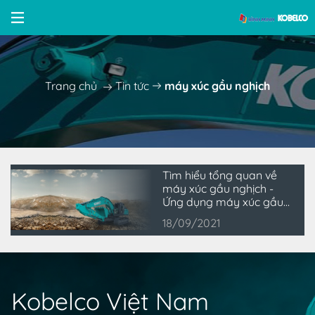
Trang chủ
Tin tức
máy xúc gầu nghịch
Tìm hiểu tổng quan về
máy xúc gầu nghịch -
Ứng dụng máy xúc gầu
nghịch trong công trình
18/09/2021
khai thác, xây dựng
Kobelco Việt Nam