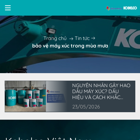
Trang chủ
Tin tức
bảo vệ máy xúc trong mùa mưa
NGUYÊN NHÂN GÂY HAO
DẦU MÁY XÚC? DẤU
HIỆU VÀ CÁCH KHẮC
PHỤC
23/05/2026