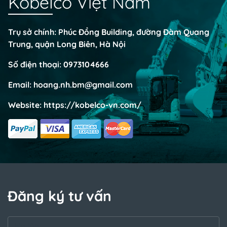
Kobelco Việt Nam
Trụ sở chính: Phúc Đồng Building, đường Đàm Quang
Trung, quận Long Biên, Hà Nội
Số điện thoại:
0973104666
Email:
hoang.nh.bm@gmail.com
Website:
https://kobelco-vn.com/
Đăng ký tư vấn