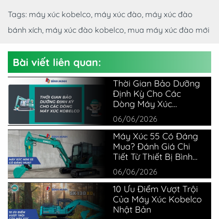
Tags:
máy xúc kobelco,
máy xúc đào,
máy xúc đào
bánh xích,
máy xúc đào kobelco,
mua máy xúc đào mới
Bài viết liên quan:
Thời Gian Bảo Dưỡng
Định Kỳ Cho Các
Dòng Máy Xúc
Kobelco
06/06/2026
Máy Xúc 55 Có Đáng
Mua? Đánh Giá Chi
Tiết Từ Thiết Bị Bình
Minh
06/06/2026
10 Ưu Điểm Vượt Trội
Của Máy Xúc Kobelco
Nhật Bản