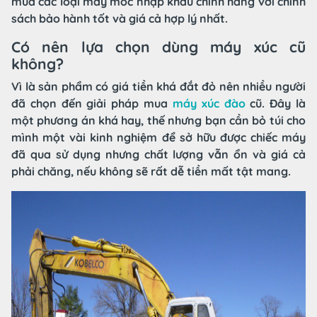
mua các loại máy móc nhập khẩu chính hãng với chính
sách bảo hành tốt và giá cả hợp lý nhất.
Có nên lựa chọn dùng máy xúc cũ
không?
Vì là sản phẩm có giá tiền khá đắt đỏ nên nhiều người
đã chọn đến giải pháp mua
máy xúc đào
cũ. Đây là
một phương án khá hay, thế nhưng bạn cần bỏ túi cho
mình một vài kinh nghiệm để sở hữu được chiếc máy
đã qua sử dụng nhưng chất lượng vẫn ổn và giá cả
phải chăng, nếu không sẽ rất dễ tiền mất tật mang.