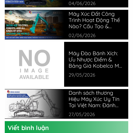
04/06/2026
Máy Xúc Đất Công
Trình Hoạt Động Thế
Nào? Cấu Tạo &
Nguyên Lý
02/06/2026
Máy Đào Bánh Xích:
Ưu Nhược Điểm &
Bảng Giá Kobelco Mới
Nhất
29/05/2026
Danh sách thương
Hiệu Máy Xúc Uy Tín
Tại Việt Nam: Đánh
Giá Thực Tế Từ
27/05/2026
Chuyên Gia
Viết bình luận