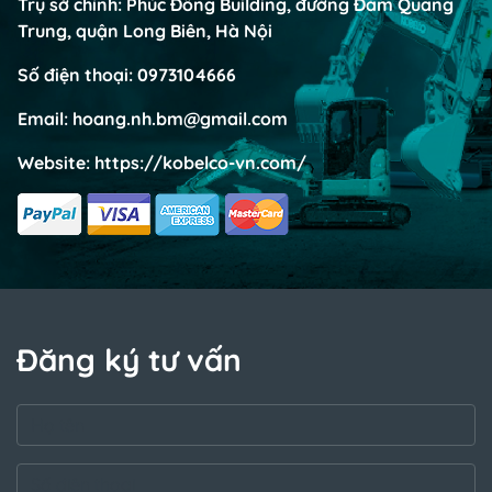
Trụ sở chính: Phúc Đồng Building, đường Đàm Quang
Trung, quận Long Biên, Hà Nội
Số điện thoại:
0973104666
Email:
hoang.nh.bm@gmail.com
Website:
https://kobelco-vn.com/
Đăng ký tư vấn