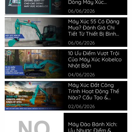
Dòng Máy Xúc
Kobelco
06/06/2026
Máy Xúc 55 Có Đáng
Mua? Đánh Giá Chi
Tiết Từ Thiết Bị Bình
Minh
06/06/2026
10 Ưu Điểm Vượt Trội
Của Máy Xúc Kobelco
Nhật Bản
04/06/2026
Máy Xúc Đất Công
Trình Hoạt Động Thế
Nào? Cấu Tạo &
Nguyên Lý
02/06/2026
Máy Đào Bánh Xích:
Ưu Nhược Điểm &