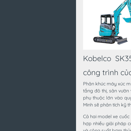
Kobelco SK3
công trình củ
Phân khúc máy xúc min
tầng đô thị, sân vườ
phụ thuộc lớn vào quy
Minh sẽ phân tích kỹ t
Cả hai model xe cuốc 
hợp nhiều giải pháp c
và công suất bơm thủy 