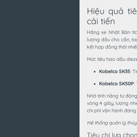
Hiệu quả ti
cải tiến
Hãng xe Nhật Bản tí
lượng dầu cho cần, t
kết hợp đồng thời nhi
Mức tiêu hao dầu dieze
Kobelco SK35
: T
Kobelco SK50P
:
Nhờ tính năng tự độn
vòng 4 giây, lượng nhi
chi phí vận hành đáng
Hệ thống quản lý thủy 
Tiêu chí lựa chọ