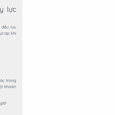
y lực
 đều lưu
t áp khi
tác trong
một khoản
 giờ