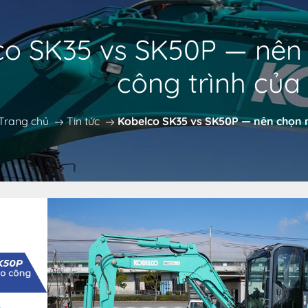
co SK35 vs SK50P — nên
công trình của
Trang chủ
Tin tức
Kobelco SK35 vs SK50P — nên chọn 