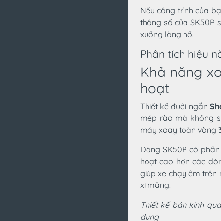
Nếu công trình của b
thông số của SK50P s
xuống lòng hố.
Phân tích hiệu n
Khả năng xoa
hoạt
Thiết kế đuôi ngắn
Sh
mép rào mà không sợ 
máy xoay toàn vòng 3
Dòng SK50P có phần đ
hoạt cao hơn các dòn
giúp xe chạy êm trên 
xi măng.
Thiết kế bán kính qu
dụng