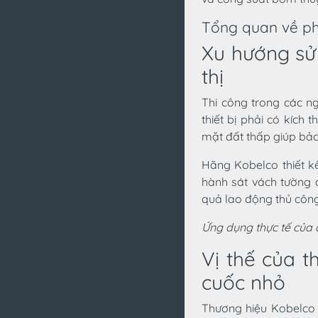
Tổng quan về ph
Xu hướng sử
thị
Thi công trong các n
thiết bị phải có kích
mặt đất thấp giúp bảo
Hãng Kobelco thiết k
hành sát vách tường 
quả lao động thủ công
Ứng dụng thực tế của 
Vị thế của 
cuốc nhỏ
Thương hiệu Kobelco 