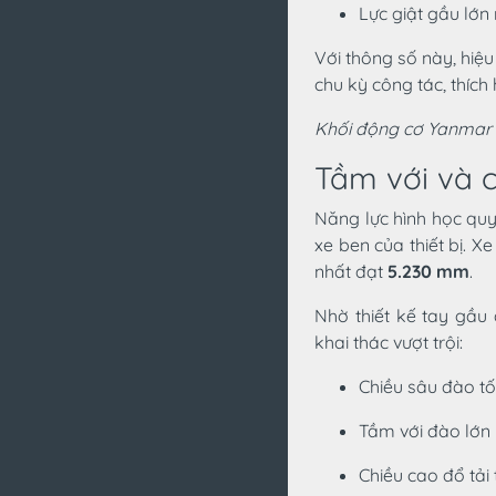
Lực giật gầu lớn
Với thông số này, hi
chu kỳ công tác, thích
Khối động cơ Yanmar 
Tầm với và c
Năng lực hình học qu
xe ben của thiết bị. X
nhất đạt
5.230 mm
.
Nhờ thiết kế tay gầu
khai thác vượt trội:
Chiều sâu đào tố
Tầm với đào lớn
Chiều cao đổ tải 