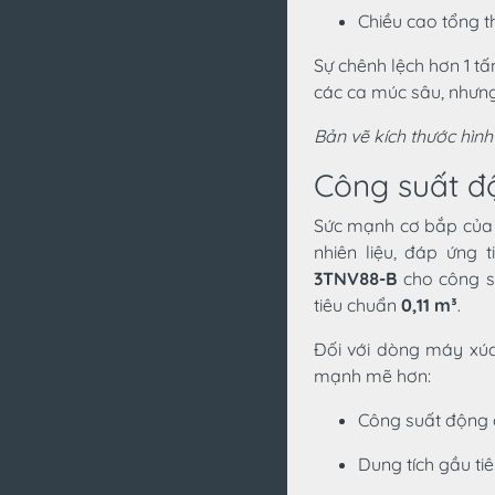
Chiều cao tổng t
Sự chênh lệch hơn 1 t
các ca múc sâu, nhưng S
Bản vẽ kích thước hìn
Công suất độ
Sức mạnh cơ bắp của 
nhiên liệu, đáp ứng 
3TNV88-B
cho công 
tiêu chuẩn
0,11 m³
.
Đối với dòng máy xú
mạnh mẽ hơn:
Công suất động 
Dung tích gầu ti