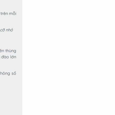
trên mỗi
 cỡ nhỏ
ên thùng
 đào lớn
thông số