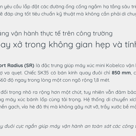
ạn yêu cầu lắp đặt các đường ống cống ngầm hạ tầng sâu trê
ẽ đáp ứng tốt tiêu chuẩn kỹ thuật mà không cần phải di ch
ăng vận hành thực tế trên công trường
y xở trong không gian hẹp và tính
ort Radius (SR)
là đặc trưng giúp máy xúc mini Kobelco vận
va quẹt. Chiếc SK35 có bán kính quay đuôi chỉ
850 mm
, 
60 độ ngay trong lòng một con ngõ rộng 1,8 mét.
ối trọng nhô ra rộng hơn một chút, tuy nhiên vẫn đảm bảo t
g máy xúc bánh lốp cùng tải trọng. Hệ thống di chuyển xíc
nền gạch, vỉa hè đô thị mà không gây nứt vỡ, trầy xước bề 
ay đuôi cực ngắn giúp máy vận hành an toàn sát các công t