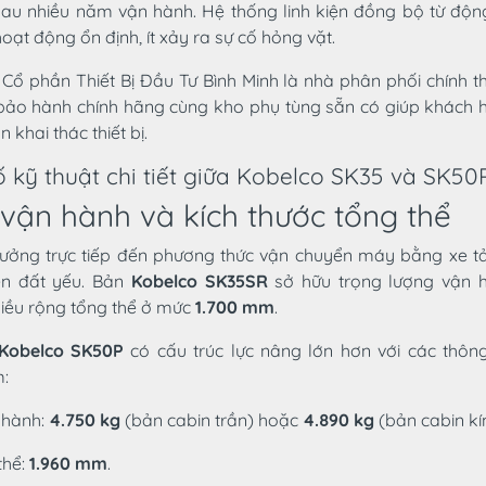
 sau nhiều năm vận hành. Hệ thống linh kiện đồng bộ từ độn
oạt động ổn định, ít xảy ra sự cố hỏng vặt.
 Cổ phần Thiết Bị Đầu Tư Bình Minh là nhà phân phối chính 
bảo hành chính hãng cùng kho phụ tùng sẵn có giúp khách 
 khai thác thiết bị.
 kỹ thuật chi tiết giữa Kobelco SK35 và SK50
vận hành và kích thước tổng thể
 hưởng trực tiếp đến phương thức vận chuyển máy bằng xe tả
ền đất yếu. Bản
Kobelco SK35SR
sở hữu trọng lượng vận h
hiều rộng tổng thể ở mức
1.700 mm
.
Kobelco SK50P
có cấu trúc lực nâng lớn hơn với các thông
:
 hành:
4.750 kg
(bản cabin trần) hoặc
4.890 kg
(bản cabin kín
thể:
1.960 mm
.