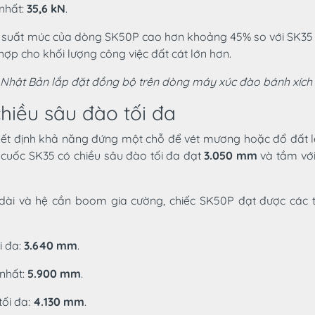
 nhất:
35,6 kN
.
ệu suất múc của dòng SK50P cao hơn khoảng 45% so với SK35 
 hợp cho khối lượng công việc đất cát lớn hơn.
Nhật Bản lắp đặt đồng bộ trên dòng máy xúc đào bánh xích
hiều sâu đào tối đa
yết định khả năng đứng một chỗ để vét mương hoặc đổ đất l
e cuốc SK35 có chiều sâu đào tối đa đạt
3.050 mm
và tầm với
 dài và hệ cần boom gia cường, chiếc SK50P đạt được các 
i đa:
3.640 mm
.
 nhất:
5.900 mm
.
tối đa:
4.130 mm
.