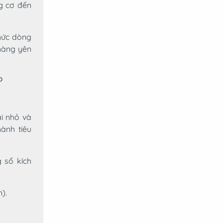
g cơ đến
thức dòng
hàng yên
P
i nhỏ và
ành tiêu
 số kích
).