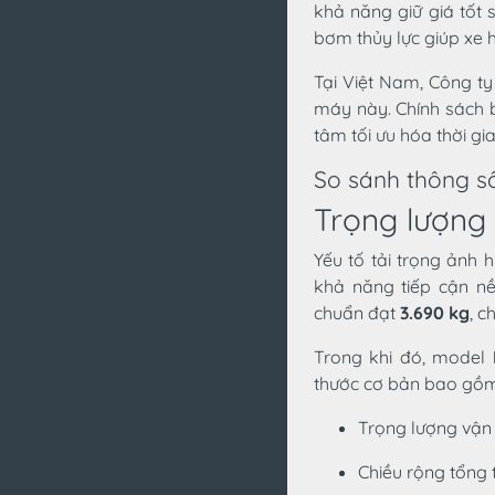
khả năng giữ giá tốt
bơm thủy lực giúp xe h
Tại Việt Nam, Công ty
máy này. Chính sách 
tâm tối ưu hóa thời gian
So sánh thông số
Trọng lượng 
Yếu tố tải trọng ảnh
khả năng tiếp cận n
chuẩn đạt
3.690 kg
, c
Trong khi đó, model
thước cơ bản bao gồm
Trọng lượng vận
Chiều rộng tổng 