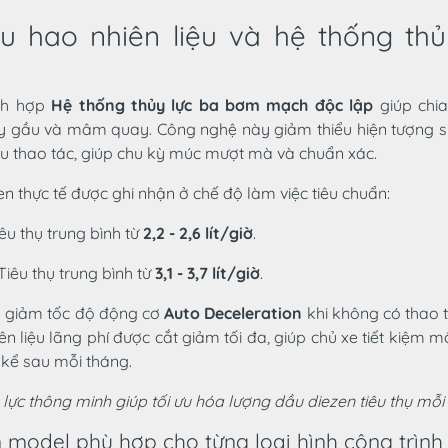
êu hao nhiên liệu và hệ thống thủ
ch hợp
Hệ thống thủy lực ba bơm mạch độc lập
giúp chia
ay gầu và mâm quay. Công nghệ này giảm thiểu hiện tượng sụ
ều thao tác, giúp chu kỳ múc mượt mà và chuẩn xác.
n thực tế được ghi nhận ở chế độ làm việc tiêu chuẩn:
iêu thụ trung bình từ
2,2 - 2,6 lít/giờ
.
 Tiêu thụ trung bình từ
3,1 - 3,7 lít/giờ
.
g giảm tốc độ động cơ
Auto Deceleration
khi không có thao 
ên liệu lãng phí được cắt giảm tối đa, giúp chủ xe tiết kiệm 
 kể sau mỗi tháng.
lực thông minh giúp tối ưu hóa lượng dầu diezen tiêu thụ mỗi
n model phù hợp cho từng loại hình công trình