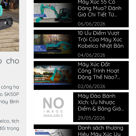
Máy Xúc 55 Có
Đáng Mua? Đánh
Giá Chi Tiết Từ
Thiết Bị Bình Minh
06/06/2026
10 Ưu Điểm Vượt
Trội Của Máy Xúc
Kobelco Nhật Bản
04/06/2026
o cho
Máy Xúc Đất
Công Trình Hoạt
Động Thế Nào?
Cấu Tạo &
02/06/2026
i công hạ
Nguyên Lý
co SK50P
Máy Đào Bánh
 này Bình
Xích: Ưu Nhược
Điểm & Bảng Giá
Kobelco Mới Nhất
29/05/2026
lco, tích
Danh sách thương
đối trọng
Hiệu Máy Xúc Uy