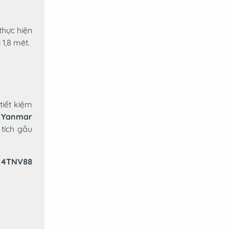
thực hiện
 1,8 mét.
iết kiệm
ơ
Yanmar
 tích gầu
 4TNV88