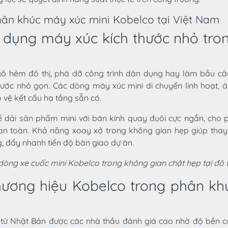
ân khúc máy xúc mini Kobelco tại Việt Nam
 dụng máy xúc kích thước nhỏ tro
gõ hẻm đô thị, phá dỡ công trình dân dụng hay làm bầu cây
 thước nhỏ gọn. Các dòng máy xúc mini di chuyển linh hoạt, á
 vệ kết cấu hạ tầng sẵn có.
ế dải sản phẩm mini với bán kính quay đuôi cực ngắn, cho 
an toàn. Khả năng xoay xở trong không gian hẹp giúp thay 
, đẩy nhanh tiến độ bàn giao dự án.
dòng xe cuốc mini Kobelco trong không gian chật hẹp tại đô t
thương hiệu Kobelco trong phân kh
từ Nhật Bản được các nhà thầu đánh giá cao nhờ độ bền c