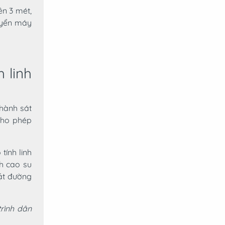
n 3 mét,
uyển máy
 linh
 hành sát
cho phép
ính linh
h cao su
mặt đường
rình dân