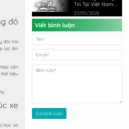
Tín Tại Việt Nam:
Đánh Giá Thực Tế
27/05/2026
Từ Chuyên Gia
ng đô
Viết bình luận
 đòi hỏi
p lực lên
phép vận
thế hiệu
hị
úc xe
Gửi bình luận
ơ học và