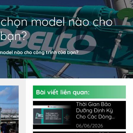
 chọn model nào cho
 bạn?
model nào cho công trình của bạn?
Bài viết liên quan:
Thời Gian Bảo
Dưỡng Định Kỳ
Cho Các Dòng
Máy Xúc Kobelco
06/06/2026