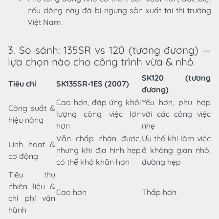
nếu dòng này đã bị ngưng sản xuất tại thị trường
Việt Nam.
3. So sánh: 135SR vs 120 (tương đương) —
lựa chọn nào cho công trình vừa & nhỏ
SK120 (tương
Tiêu chí
SK135SR-1ES (2007)
đương)
Cao hơn, đáp ứng khối
Yếu hơn, phù hợp
Công suất &
lượng công việc lớn
với các công việc
hiệu năng
hơn
nhẹ
Vẫn chấp nhận được,
Ưu thế khi làm việc
Linh hoạt &
nhưng khi địa hình hẹp
ở không gian nhỏ,
cơ động
có thể khó khăn hơn
đường hẹp
Tiêu thụ
nhiên liệu &
Cao hơn
Thấp hơn
chi phí vận
hành