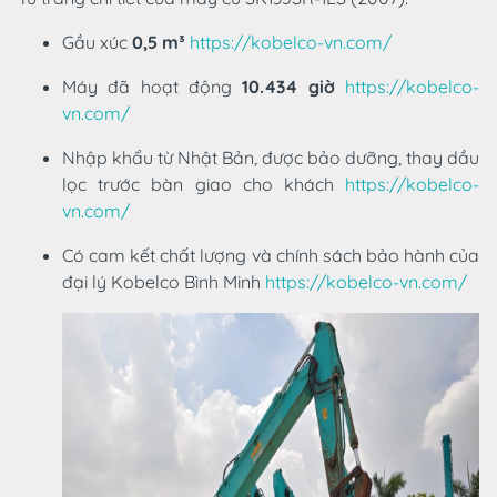
Gầu xúc
0,5 m³
https://kobelco-vn.com/
Máy đã hoạt động
10.434 giờ
https://kobelco-
vn.com/
Nhập khẩu từ Nhật Bản, được bảo dưỡng, thay dầu
lọc trước bàn giao cho khách
https://kobelco-
vn.com/
Có cam kết chất lượng và chính sách bảo hành của
đại lý Kobelco Bình Minh
https://kobelco-vn.com/