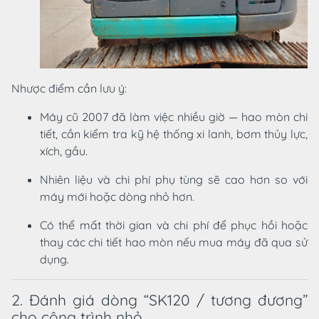
Nhược điểm cần lưu ý:
Máy cũ 2007 đã làm việc nhiều giờ — hao mòn chi
tiết, cần kiểm tra kỹ hệ thống xi lanh, bơm thủy lực,
xích, gầu.
Nhiên liệu và chi phí phụ tùng sẽ cao hơn so với
máy mới hoặc dòng nhỏ hơn.
Có thể mất thời gian và chi phí để phục hồi hoặc
thay các chi tiết hao mòn nếu mua máy đã qua sử
dụng.
2. Đánh giá dòng “SK120 / tương đương”
cho công trình nhỏ