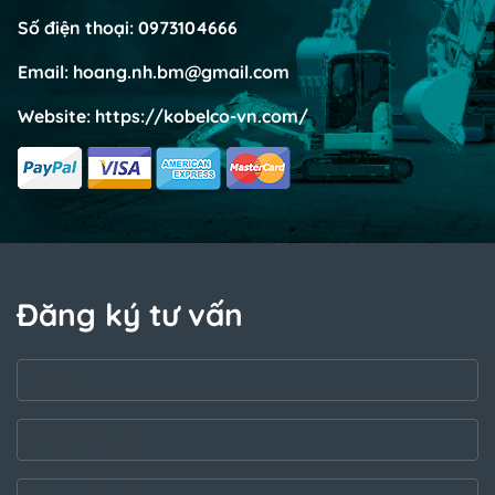
Số điện thoại:
0973104666
Email:
hoang.nh.bm@gmail.com
Website:
https://kobelco-vn.com/
Đăng ký tư vấn