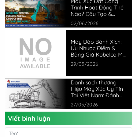
Máy Xúc Đất Công
Trình Hoạt Động Thế
Nào? Cấu Tạo &
Nguyên Lý
02/06/2026
Máy Đào Bánh Xích:
Ưu Nhược Điểm &
Bảng Giá Kobelco Mới
Nhất
29/05/2026
Danh sách thương
Hiệu Máy Xúc Uy Tín
Tại Việt Nam: Đánh
Giá Thực Tế Từ
27/05/2026
Chuyên Gia
Viết bình luận