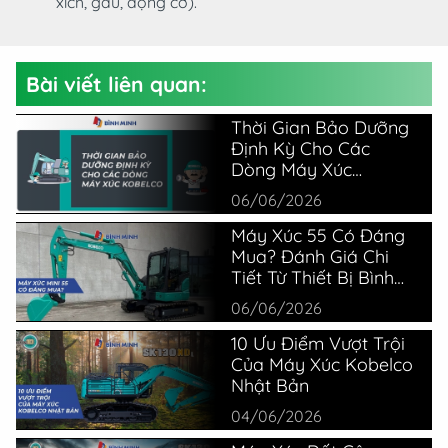
xích, gầu, động cơ).
Bài viết liên quan:
Thời Gian Bảo Dưỡng
Định Kỳ Cho Các
Dòng Máy Xúc
Kobelco
06/06/2026
Máy Xúc 55 Có Đáng
Mua? Đánh Giá Chi
Tiết Từ Thiết Bị Bình
Minh
06/06/2026
10 Ưu Điểm Vượt Trội
Của Máy Xúc Kobelco
Nhật Bản
04/06/2026