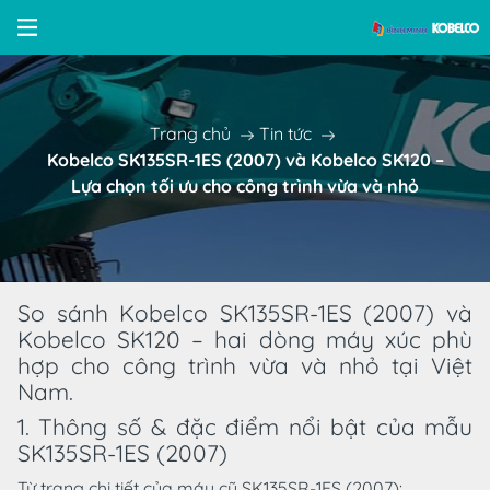
Trang chủ
Tin tức
Kobelco SK135SR-1ES (2007) và Kobelco SK120 –
Lựa chọn tối ưu cho công trình vừa và nhỏ
So sánh Kobelco SK135SR-1ES (2007) và
Kobelco SK120 – hai dòng máy xúc phù
hợp cho công trình vừa và nhỏ tại Việt
Nam.
1. Thông số & đặc điểm nổi bật của mẫu
SK135SR-1ES (2007)
Từ trang chi tiết của máy cũ SK135SR-1ES (2007):