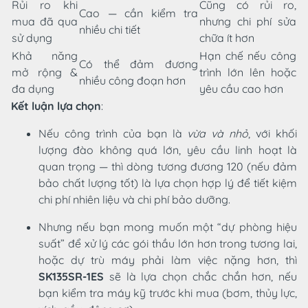
Rủi ro khi
Cũng có rủi ro,
Cao — cần kiểm tra
mua đã qua
nhưng chi phí sửa
nhiều chi tiết
sử dụng
chữa ít hơn
Khả năng
Hạn chế nếu công
Có thể đảm đương
mở rộng &
trình lớn lên hoặc
nhiều công đoạn hơn
đa dụng
yêu cầu cao hơn
Kết luận lựa chọn
:
Nếu công trình của bạn là
vừa và nhỏ
, với khối
lượng đào không quá lớn, yêu cầu linh hoạt là
quan trọng — thì dòng tương đương 120 (nếu đảm
bảo chất lượng tốt) là lựa chọn hợp lý để tiết kiệm
chi phí nhiên liệu và chi phí bảo dưỡng.
Nhưng nếu bạn mong muốn một “dự phòng hiệu
suất” để xử lý các gói thầu lớn hơn trong tương lai,
hoặc dự trù máy phải làm việc nặng hơn, thì
SK135SR-1ES
sẽ là lựa chọn chắc chắn hơn, nếu
bạn kiểm tra máy kỹ trước khi mua (bơm, thủy lực,