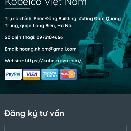
Kobelco Việt Nam
Trụ sở chính: Phúc Đồng Building, đường Đàm Quang
Trung, quận Long Biên, Hà Nội
Số điện thoại:
0973104666
Email:
hoang.nh.bm@gmail.com
Website:
https://kobelco-vn.com/
Đăng ký tư vấn